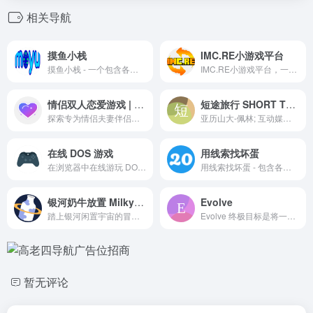
相关导航
摸鱼小栈
IMC.RE小游戏平台
摸鱼小栈 - 一个包含各种小游戏的网站
IMC.RE小游戏平台，一套多个小游戏网站合集，采用响应式布局设计，自适应手机移动端，用户体验更好。
情侣双人恋爱游戏 | Lovegame – 真心话大冒险 & 飞行棋
短途旅行 SHORT TRIP
探索专为情侣夫妻伴侣设计的情趣派对游戏，如真心话大冒险和情趣飞行棋，可自定义事件库。非常适合约会之夜，旨在加深情侣夫妻的感情联系。
亚历山大-佩林; 互动媒体与插画
在线 DOS 游戏
用线索找坏蛋
在浏览器中在线游玩 DOS 游戏！
用线索找坏蛋 - 包含各种难度的谜题
银河奶牛放置 Milky Way Idle
Evolve
踏上银河闲置宇宙的冒险之旅，这款独特的多人在线休闲游戏将带您探索资源采集、物品制作、与外星人战斗等精彩内容。加入我们蓬勃发展的社区吧！
Evolve 终极目标是将一个单细胞生物一路培育并发展成一个跨星系的宇宙帝国 。在初期的「生物进化阶段」，玩家扮演一滩『原始泥浆』，需要通过点击来收集 RNA 和 DNA，并合成细胞器，最终选择特定的路线进化为一种智慧物种 。
暂无评论