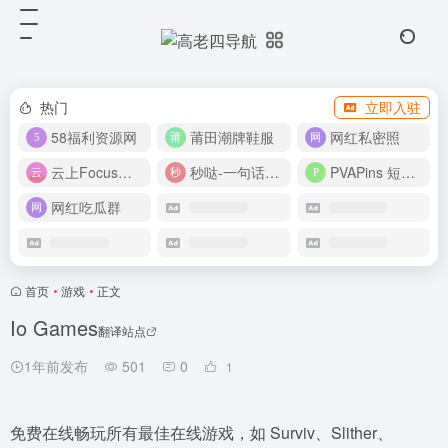
热门
立即入驻
58福利资源网
莆田潮牌鞋服
网红私密照
云上Focus接码平台
秒哒-一句话做应用
PVAPins 短信接码平台
网红吃瓜群
首页
•
游戏
•
正文
Io Games
翻译站点
1年前发布
501
0
1
免费在线畅玩所有最佳在线游戏，如 Surviv、Slither、