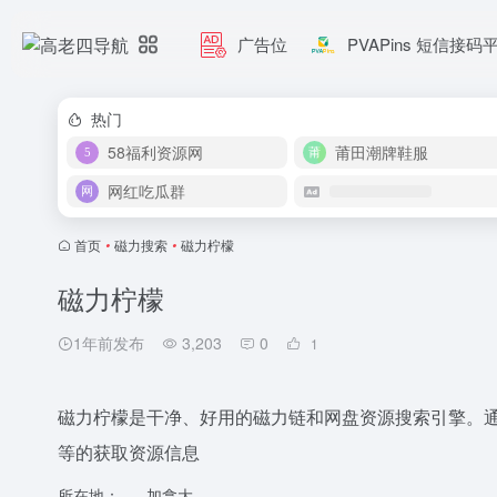
广告位
PVAPins 短信接码
热门
58福利资源网
莆田潮牌鞋服
网红吃瓜群
首页
•
磁力搜索
•
磁力柠檬
磁力柠檬
1年前发布
3,203
0
1
磁力柠檬是干净、好用的磁力链和网盘资源搜索引擎。
等的获取资源信息
所在地：
加拿大