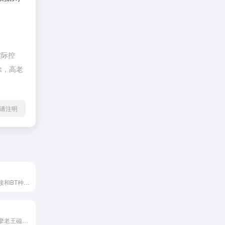
实际控
除，高老
l转载请注明
资源丰富磁力链接和BT种子搜索引擎, 收录了几千万条电影,电视剧,软件,电子书,文档,小说,考研等热门磁力链接资源，您可以在这里快速找到需要的磁力链接资源开始下载，马上开始愉快的搜索吧！
磁力链接搜索引擎老王磁力(laowang.icu)索引了全球最新最热门的BT种子信息和磁力链接，提供磁力链接搜索、BT搜索、种子搜索等强大功能。