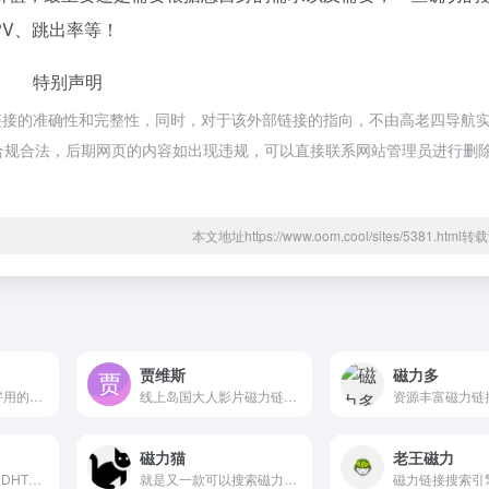
PV、跳出率等！
特别声明
链接的准确性和完整性，同时，对于该外部链接的指向，不由高老四导航
，都属于合规合法，后期网页的内容如出现违规，可以直接联系网站管理员进行删
本文地址https://www.oom.cool/sites/5381.htm
贾维斯
磁力多
吴签磁力是干净、好用的磁力链和网盘资源搜索引擎。通过对磁力链接进行深度的挖掘和整理，让我们更快捷、更平等的获取资源信息
线上岛国大人影片磁力链接分享站，番号搜寻共享艾薇磁力链接。
磁力猫
老王磁力
黑马磁力 - 专注于从DHT网络爬取种子和磁力链接,目前索引了上千万的磁力链接,资源涵盖了电影、剧集、音乐、图书、图片、综艺、软件、动漫、教程、游戏等领域,是全银河系资源最丰富的种子搜索、磁力链接搜索专业网站。
就是又一款可以搜索磁力链接...