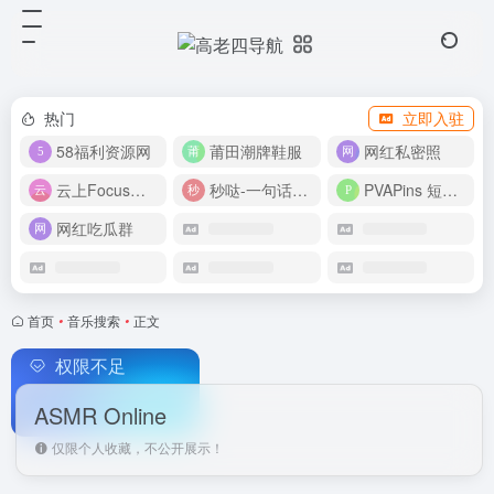
热门
立即入驻
58福利资源网
莆田潮牌鞋服
网红私密照
云上Focus接码平台
秒哒-一句话做应用
PVAPins 短信接码平台
网红吃瓜群
首页
•
音乐搜索
•
正文
权限不足
ASMR Online
仅限个人收藏，不公开展示！