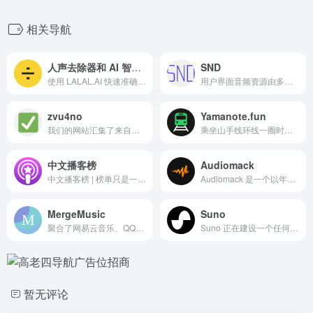
相关导航
人声去除器和 AI 智能伴奏分离器
SND
使用 LALAL.AI 快速准确地分割人声和乐器音轨。上传任何音频文件，几秒钟内就能收到高质量的提取音轨。
用户界面音频资源由多位音频设计师共同开发，旨在与现代用户界面中使用的各类组件完美适配。
zvu4no
Yamanote.fun
我们的网站汇集了来自互联网的最佳音乐，您可以免费聆听热门歌曲。
乘坐山手线环线一圈时的声景——每座车站的旋律、铃声、广播和环境音，交织成一段穿越东京的连续旅程。
中文播客榜
Audiomack
中文播客榜 | 榜单只是一种维度，愿你找到喜欢的节目
Audiomack 是一个以年轻人为主导、艺术家优先的音乐流媒体平台，允许创作者免费分享无限量的音乐和播客内容。
MergeMusic
Suno
聚合了网易云音乐、QQ音乐、bilibili的单页面音乐播放下载网站。
Suno 正在建设一个任何人都可以创作美妙音乐的未来。无论您是歌手还是排行榜艺术家，我们都会打破您与您梦想创作的歌曲之间的障碍。不需要任何工具，只需要想象力。从你的思想到音乐。
暂无评论