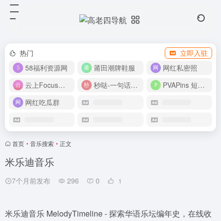
热门
立即入驻
58福利资源网
莆田潮牌鞋服
网红私密照
云上Focus接码平台
秒哒-一句话做应用
PVAPins 短信接码平台
网红吃瓜群
首页
•
音乐搜索
•
正文
米乐迪音乐
7个月前发布
296
0
1
米乐迪音乐 MelodyTimeline - 探索华语乐坛编年史，在线收