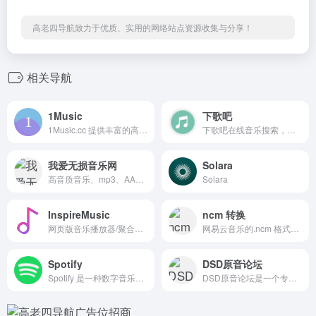
高老四导航致力于优质、实用的网络站点资源收集与分享！
相关导航
1Music
下歌吧
1Music.cc 提供丰富的高品质音乐下载，支持 FLAC、MP3 格式，一键上传至 WebDAV。海量无损音乐资源，快速下载，畅享极致音质体验！
下歌吧在线音乐搜索，可以在线免费下载全网MP3付费歌曲、流行音乐、经典老歌等。曲库完整，更新迅速，试听流畅，支持高品质|无损音质
我爱无损音乐网
Solara
高音质音乐、mp3、AAC、iTunes Plus AAC M4A、APE、WAV、FLAC的分享下载
Solara
InspireMusic
ncm 转换
网页版音乐播放器/聚合听歌站点，主打极简「Ins风」界面与一站式找歌、听歌体验。站点页面上提供搜索、排行榜、音乐库、我喜欢的音乐等入口
网易云音乐的.ncm 格式是一种专有的音频文件格式，一般情况下，它只能在网易云音乐客户端或app中播放。
Spotify
DSD原音论坛
Spotify 是一种数字音乐服务，可为您提供数百万首歌曲。
DSD原音论坛是一个专注于高品质音乐分享的社区，提供DSD、FLAC等无损音乐资源。在这里，您可以与其他音乐爱好者交流心得，发现更多优秀作品。