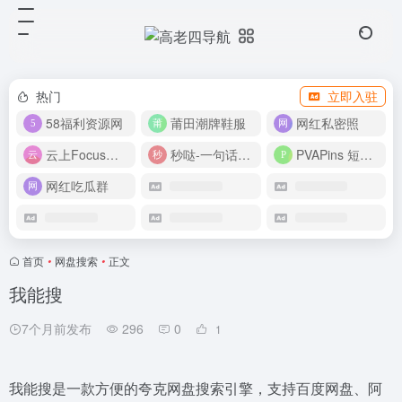
热门
立即入驻
58福利资源网
莆田潮牌鞋服
网红私密照
云上Focus接码平台
秒哒-一句话做应用
PVAPins 短信接码平台
网红吃瓜群
首页
•
网盘搜索
•
正文
我能搜
7个月前发布
296
0
1
我能搜是一款方便的夸克网盘搜索引擎，支持百度网盘、阿