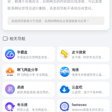
容，都属于合规合法，后期网页的内容如出现违规，可以直接
联系网站管理员进行删除，高老四导航不承担任何责任。
高老四导航致力于优质、实用的网络站点资源收集与分享！
相关导航
学霸盘
皮卡搜索
学霸盘是百度网盘资源搜索引擎，提供抖音,短视频,课程,考研,PPT模板,电子书,会计,计算机等热门资源，实时检查无效资源，帮您更快捷的获取网盘资源下载信息。
皮卡搜 - 阿里夸克百度蓝奏天翼五大网盘聚合搜索引擎，10000000+ 网盘资源免费无偿分享，坚持做最好的网盘搜索引擎！
啊飞网盘分享
海搜
啊飞网盘分享-专业网盘资源搜索引擎，专注于收录全网云盘资源，支持百度网盘、阿里云盘、夸克云盘、迅雷云盘等网盘资源的全文检索。实时更新，海量资源。您想要的这里都有！
海搜支持搜索阿里云盘、百度网盘、夸克网盘、迅雷网盘、天翼云盘、移动云盘、115网盘、123云盘和UC云盘的分享资源、自动实时检测分享的有效性、搜索和查看分享中的所有文件，每日自动新增海量资源。
易搜
云盘吧
易搜,网盘搜索,最优秀的阿里云盘搜索服务的平台,收集各类阿里云盘资源提供一站式搜索功能,推动互联网优质资源的高效传递!全网千万级的云盘资源每日更新，包括考研,电影,动漫,视频,图书,软件,文档,音乐,等优质网盘资源
云盘吧，致力于各种精品资源分享，包括阿里云盘、百度网盘、夸克网盘、迅雷云盘、UC网盘资源分享。
奇乐搜
fastsoso
阿里云盘、夸克网盘综合搜索网站
fastsoso搜索支持百度云搜索，可快速搜索百度网盘资源中的有效连接，自动识别无效的百度云网盘资源，每天更新海量资源。