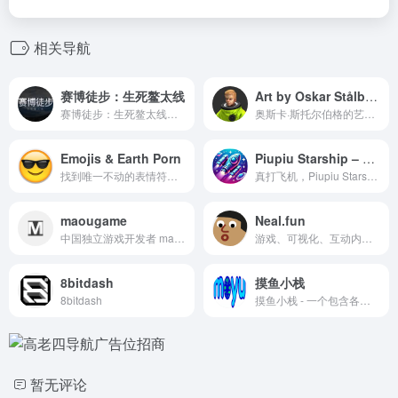
相关导航
赛博徒步：生死鳌太线
Art by Oskar Stålberg
赛博徒步：生死鳌太线是一款基于真实地理与气候数据的生存模拟游戏。挑战中华龙脊，在极端天气与饥饿边缘中寻找生路。潜心感受自然敬畏，科学户外教育生存模拟。
奥斯卡·斯托尔伯格的艺术作品，主要是游戏相关的艺术。一些草图。一些原型。
Emojis & Earth Porn
Piupiu Starship – 在线飞机大战
找到唯一不动的表情符号。来自 Reddit EarthPorn 的精美背景。
真打飞机，Piupiu Starship，一个基于浏览器的在线飞机大战游戏，提供沉浸式的星际冒险体验。玩家可以控制自己的飞船，与外星敌人战斗，探索无尽的宇宙。
maougame
Neal.fun
中国独立游戏开发者 maou（前个人游戏开发者，现居上海松江）的个人作品展示平台，成立于 2015-2016 年，主要聚焦浏览器端休闲冒险游戏。 站点以简洁中文界面呈现，支持用户注册、登入和云存档，工具链包括Cocos Creator、JavaScript与Unity。现有游戏为超苦逼冒险者、卡牌冒险者、卡牌冒险者续、地下探险队、数字大军、INSIGHT 洞察、建与远征；
游戏、可视化、互动内容及其他奇妙事物。
8bitdash
摸鱼小栈
8bitdash
摸鱼小栈 - 一个包含各种小游戏的网站
暂无评论