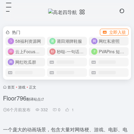
热门
立即入驻
58福利资源网
莆田潮牌鞋服
网红私密照
云上Focus接码平台
秒哒-一句话做应用
PVAPins 短信接码平台
网红吃瓜群
首页
•
游戏
•
正文
Floor796
翻译站点
6个月前发布
332
0
1
一个庞大的动画场景，包含大量对网络梗、游戏、电影、电