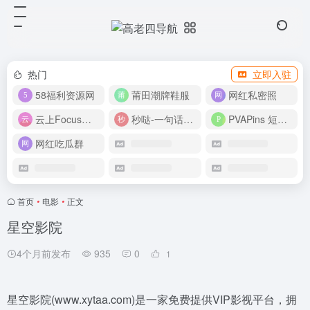
热门
立即入驻
58福利资源网
莆田潮牌鞋服
网红私密照
云上Focus接码平台
秒哒-一句话做应用
PVAPins 短信接码平台
网红吃瓜群
首页
•
电影
•
正文
星空影院
4个月前发布
935
0
1
星空影院(www.xytaa.com)是一家免费提供VIP影视平台，拥