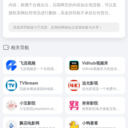
内容，都属于合规合法，后期网页的内容如出现违规，可以直
接联系网站管理员进行删除，高老四导航不承担任何责任。
高老四导航致力于优质、实用的网络站点资源收集与分享！
相关导航
飞流视频
Vidhub视频库
飞流视频是一个在线视频媒体平台，致力于提供丰富且最新的内容，如电影、电视剧、动漫、综艺、纪录片等，主要满足用户免费在线观看视频的需求。
Vidhub视频库为您提供4K蓝光及1080P超高清的专享影音体验，并聚合分享国内外最新最全的电影、电视剧、动漫、综艺等热门视频资源，实时更新，多线路支持流畅在线播放，还有美剧、英剧、韩剧、日剧等众多海外剧集同步在线观看。
TVStream
追光影视
流媒体播放最新的电影、电视剧、纪录片等。提供精选分类的高质量流媒体。发现精彩内容。
追光影视是一个免费为广大追剧迷提供在线播放的影视站，涵盖大量免费的VIP电视剧资源、最新上映大片、好看的综艺节目及动漫视频，是一个播放速度快，资源多的免费影视网站
小宝影院
努努影院
小宝影院(xiaoheimi.cc），海外华人影院。致力于做一个观影清爽、资源丰富、更新及时的海外华人分享影院。在小宝影院，您可以在电影、电视剧、综艺、动漫、纪录片频道中尽情畅游。
努努影院每天搜集互联网最新电影和电视剧，为广大用户免费提供无广告在线观看电影和电视剧服务，及时收录最新、最热、最全的电影大片,高清正版免费看。
飘花电影网
小鸭看看