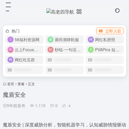
热门
立即入驻
58福利资源网
莆田潮牌鞋服
网红私密照
云上Focus接码平台
秒哒-一句话做应用
PVAPins 短信接码平台
网红吃瓜群
首页
•
查毒
•
正文
魔盾安全
5年前发布
1,115
0
4
魔盾安全 | 深度威胁分析，智能机器学习，认知威胁情报驱动