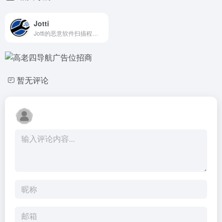
Jotti
Jotti的恶意软件扫描程序是一项免费服务，让您同时使用几个反病毒程序进行扫描可疑文件。 您可以在同一时间提交最多5的文件。 每个文件有250MB的极限。 请注意，没有任何的安全方案能提供100％的保障，即使是使用多个防病毒引擎。 所有的被扫描的文件将与抗病毒公司共享以改进他们的产品和提高它们的检测精度。
暂无评论