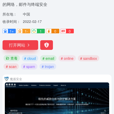
的网络，邮件与终端安全
所在地：
中国
收录时间：
2022-02-17
1+
1-
1
0
0
打开网站
查毒
# cloud
# email
# online
# sandbox
# scan
# spam
# trojan
魔盾安全