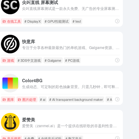
尖叫直线 屏幕测试
尖叫直线屏幕测试是一款永久免费、无广告的专业屏幕测试工具，支持显示器坏点检测、漏光测试、对比度测试、色彩测试等功能。无需下载安装，一键开始测试，快速检测您的显示器质量。
在线工具
# DisplayX
# GPU性能测试
# test
快意库
专注于分享各种最新最热门的单机游戏、Galgame资源、高清3D渲染图片、美女写真图片和精品同人图，全站资源免费下载，无需注册登录，无会员充值或积分系统，让您畅享高质量的游戏和视觉享受。定期更新，让您第一时间获取最优质的内容。
游戏
# 3DS中文游戏
# Galgame
# PC游戏
Color4BG
生成动态、可定制的彩色抽象背景。只需几秒钟，即可释放令人惊叹的循环背景功能。导出为 PNG、视频或 JavaScript
图库
图片处理
# ai
# AI transparent background maker
# AIGC
爱赞美
爱赞美（zanmei.ai）是一个提供在线听歌的非盈利性音乐平台。
音乐搜索
# 免费
# 在线音乐试听
# 数字音乐