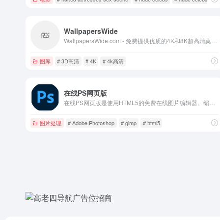
WallpapersWide
WallpapersWide.com - 免费提供优质的4K和8K超高清桌面背景壁纸，适用于超高清电视，超宽屏桌面，平板电脑，智能手机及nView和Eyefinity多显示器游戏设置（双显示器和三显示器配置）
图库
# 3D高清
# 4K
# 4k高清
在线PS网页版
在线PS网页版是使用HTML5的免费在线图片编辑器。编辑、调整照片，实现在线p图在线抠图、图像处理等功能
图片处理
# Adobe Photoshop
# gimp
# html5