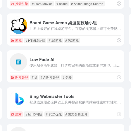
搜索引擎
# 2026 Movies
# anime
# Anime Image Search
Board Game Arena 桌游竞技场小组
世界上最好的在线桌游平台。在您的浏览器上即可免费畅玩上百款桌游。
游戏
# HTML5游戏
# JS游戏
# PC游戏
Low Fade AI
使用AI驱动生成器，打造您完美的低渐层或渐层发型。上传您的照片，即可立即查看您尝试专业渐层发型的效果，包括低渐层和渐层低渐层风格。免费在线工具。
图片处理
# ai
# AI图片处理
# 免费
Bing Webmaster Tools
登录或注册必应网管工具并提高您的网站在搜索时的性能。免费获取各种报告、工具和资源。
建站
# html5网站
# SEO优化
# SEO分析工具