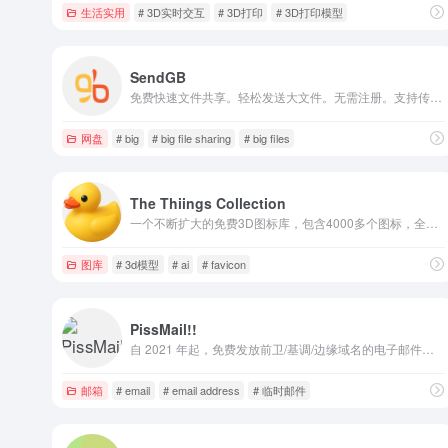
生活实用
# 3D实时交互
# 3D打印
# 3D打印模型
SendGB
免费快速文件共享。轻松发送大文件。无需注册。支持传输高达 5GB 的文件。提供功能强大的文件上传服务。立即发送大文件！
网盘
# big
# big file sharing
# big files
The Thiings Collection
一个不断扩大的免费3D图标库，包含4000多个图标，全部由人工智能生成。非常适合设计师和创意项目。
图库
# 3d模型
# ai
# favicon
PissMail!!
自 2021 年起，免费发放前卫/基调/边缘域名的电子邮件地址。
邮箱
# email
# email address
# 临时邮件