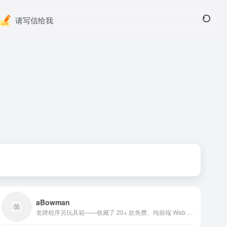
请写信给我
aBowman
老牌程序员玩具箱——收藏了 20+ 款免费、纯前端 Web 小玩意（会跟鼠标的宠物狗、3D 鱼池、飘雪、像素雨等），打开就能嵌入博客或桌面，零安装、零广告、全开源。