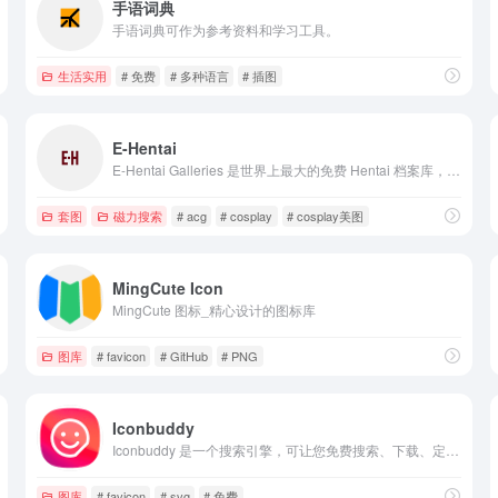
手语词典
手语词典可作为参考资料和学习工具。
生活实用
# 免费
# 多种语言
# 插图
E-Hentai
E-Hentai Galleries 是世界上最大的免费 Hentai 档案库，拥有 100 多万个完全免费的 Hentai 同人志、漫画、Cosplay 和 CG 图库。
套图
磁力搜索
# acg
# cosplay
# cosplay美图
MingCute Icon
MingCute 图标_精心设计的图标库
图库
# favicon
# GitHub
# PNG
Iconbuddy
Iconbuddy 是一个搜索引擎，可让您免费搜索、下载、定制和编辑 20 多万个开源 svg 图标。
ne
图库
# favicon
# svg
# 免费