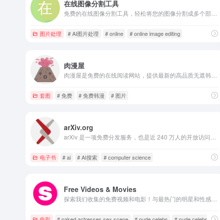
在线图像分割工具
免费的在线图像分割工具，轻松将您的图像分割成多个部分。无论是用于设计、教学还是个人项目，我们的工具都提供简单易用的界面，让您快速完成任务。无需下载软件，随时随地在线使用，让图像处理变得高效又便捷。
图片处理
# AI图片处理
# online
# online image editing
肉漫屋
肉漫屋是免费的在线阅读网站，提供最新的高品质无遮韩国漫画。保证高清晰图片，高频率更新！
套图
# 免费
# 免费韩漫
# 图片
arXiv.org
arXiv 是一项免费分发服务，也是近 240 万人的开放访问档案 物理、数学、计算机科学、定量生物学、定量金融、统计学、电气工程和系统科学以及经济学领域的学术文章。 本网站上的材料未经 arXiv 同行评审。
电子书
# ai
# AI搜索
# computer science
Free Videos & Movies
探索我们收集的免费视频和电影！与最热门的明星和性感业余爱好者一起欣赏高质量的内容。
电影
# naked actresses sex scene
# nude celebs
# nude celebs onli