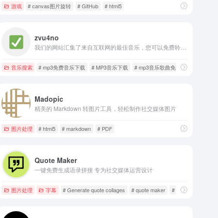
游戏
# canvas图片旋转
# GitHub
# html5
zvu4no
我们的网站汇集了来自互联网的最佳音乐，您可以免费聆听热门歌曲。
音乐搜索
# mp3免费音乐下载
# MP3音乐下载
# mp3音乐歌曲免费下载
Madopic
精美的 Markdown 转图片工具，轻松制作社交媒体图片
图片处理
# html5
# markdown
# PDF
Quote Maker
一键免费生成语录拼接 专为社交媒体运营设计
图片处理
字幕
# Generate quote collages
# quote maker
# quote stack