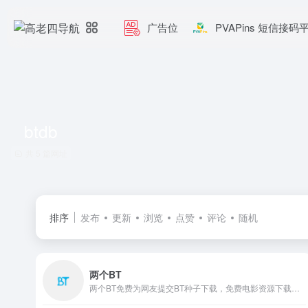
广告位
PVAPins 短信接码
btdb
共 5 篇网址
排序
发布
更新
浏览
点赞
评论
随机
两个BT
两个BT免费为网友提交BT种子下载，免费电影资源下载，以及各种高清电影在线观看,最全的最新电视剧，最近上映热门电影下载。韩国电视剧、香港TVB电视剧、韩剧、日剧、美剧、动漫番剧。