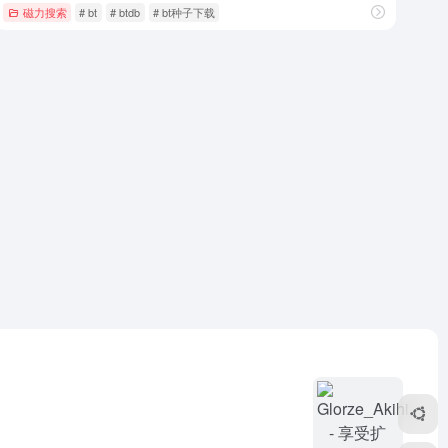
磁力搜索
# bt
# btdb
# bt种子下载