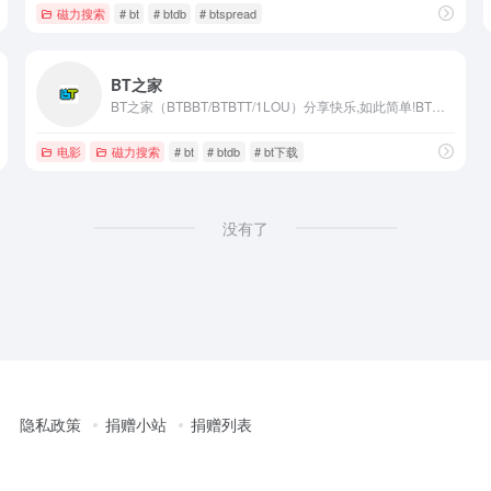
磁力搜索
# bt
# btdb
# btspread
BT之家
BT之家（BTBBT/BTBTT/1LOU）分享快乐,如此简单!BT电影天堂-影视资源交流社区
电影
磁力搜索
# bt
# btdb
# bt下载
没有了
隐私政策
捐赠小站
捐赠列表