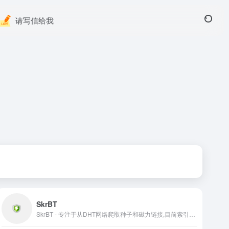
请写信给我
SkrBT
SkrBT - 专注于从DHT网络爬取种子和磁力链接,目前索引了上千万的磁力链接,资源涵盖了电影、剧集、音乐、图书、图片、综艺、软件、动漫、教程、游戏等领域,是全银河系资源最丰富的种子搜索、磁力链接搜索专业网站。