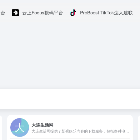
平台
云上Focus接码平台
ProBoost TikTok达人建联
大连生活网
大连生活网提供了影视娱乐内容的下载服务，包括多种电影、电视剧、动漫、综艺、MV、Live、游戏、MP3和韩国音乐等资源的下载链接。