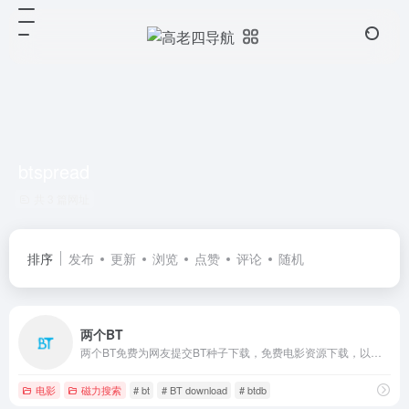
btspread
共 3 篇网址
排序
发布
更新
浏览
点赞
评论
随机
两个BT
两个BT免费为网友提交BT种子下载，免费电影资源下载，以及各种高清电影在线观看,最全的最新电视剧，最近上映热门电影下载。韩国电视剧、香港TVB电视剧、韩剧、日剧、美剧、动漫番剧。
电影
磁力搜索
# bt
# BT download
# btdb