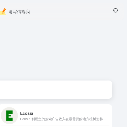
请写信给我
Ecosia
Ecosia 利用您的搜索广告收入在最需要的地方植树造林。通过使用 Ecosia 进行搜索，您不仅为我们的地球植树造林，还增强了我们种植项目周围社区的能力，为他们自己创造了更美好的未来。试试吧