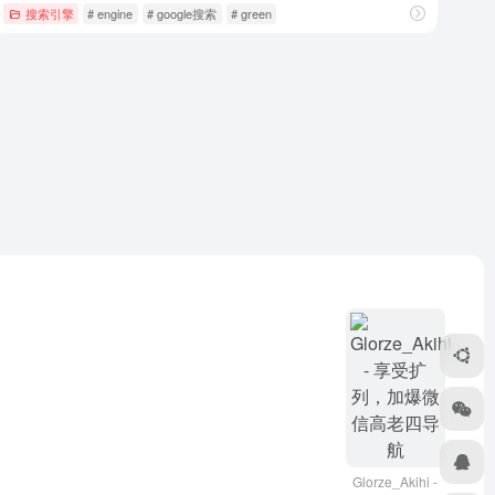
搜索引擎
# engine
# google搜索
# green
Glorze_Akihi -