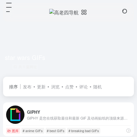
star wars GIFs
共 1 篇网址
排序
发布
更新
浏览
点赞
评论
随机
GIPHY
GIPHY 是您在线获取最佳和最新 GIF 及动画贴纸的顶级来源。从有趣的 GIF、反应 GIF 到独特的 GIF 等，应有尽有。
图库
# anime GIFs
# best GIFs
# breaking bad GIFs