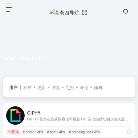
star wars GIFs
共 1 篇网址
排序
发布
更新
浏览
点赞
评论
随机
GIPHY
GIPHY 是您在线获取最佳和最新 GIF 及动画贴纸的顶级来源。从有趣的 GIF、反应 GIF 到独特的 GIF 等，应有尽有。
图库
# anime GIFs
# best GIFs
# breaking bad GIFs