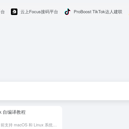
平台
云上Focus接码平台
ProBoost TikTok达人建联
ork 自编译教程
Homebrew 是一款包管理工具，目前支持 macOS 和 Linux 系统。主要有四个部分组成: brew、homebrew-core 、homebrew-cask、homebrew-bottle...