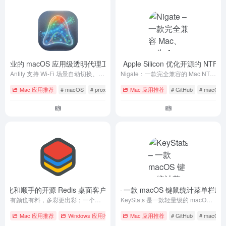
fy – 专业的 macOS 应用级透明代理工具
Nigate – 一款完全兼容 Mac、专为 Apple Silicon 优化开源的 
- 最新版
Antify 支持 Wi-Fi 场景自动切换、实时连接监控、CLI 工具代理、DNS 防污染、子进程自动识别。解决 Xcode/SwiftPM 慢、Claude/Cursor 不走代理。比 Proxifier 更智能，比 Little Snitch 更轻量。
Nigate：一款完全兼容的 Mac NTFS 读写解决方案，专为 Apple Silicon 优化。开源的 Mac NTFS 实用工具，提供 NTFS 驱动器的读写访问、挂载及管理功能。
Mac 应用推荐
# macOS
# proxy
# 代理
Mac 应用推荐
# GitHub
# macOS
和顺手的开源 Redis 桌面客户端 – TinyRDM
KeyStats – 一款 macOS 键鼠统计菜单栏应
- v1.2.5
有颜也有料，多彩更出彩；一个更现代化的 Redis 桌面管理客户端
KeyStats 是一款轻量级的 macOS 原生菜单栏应用，用于统计用户每日的键盘敲击次数、鼠标点击次数、鼠标移动距离和滚动距离。
Mac 应用推荐
Windows 应用推荐
# GitHub
Mac 应用推荐
# Linux
# GitHub
# macOS
# macOS