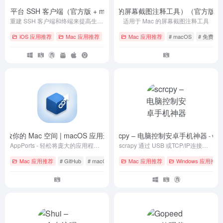
用的全平台 SSH 客户端（官方版 + macOS asar 破解）
Shottr（适用于 Mac 的屏幕截图注释工具）（官方版 
- v9.41.1
重建 SSH 客户端和终端来提高生产力并促进工程师的协作
适用于 Mac 的屏幕截图注释工具
iOS 应用推荐
Mac 应用推荐
# Android
Mac 应用推荐
# iOS
# Linux
# macOS
# 免费
 – 释放你的 Mac 空间 | macOS 应用迁移工具
scrcpy – 电脑控制安卓手机神器
- v1.8.0
- v4.
AppPorts - 轻松将庞大的应用程序迁移至外部存储，同时保持系统无感运行。 智能链接 · 安全可靠 · 随时还原
scrapy 通过 USB 或TCP/IP连接的 Android 设备（视频和音频），并允许使用计算机的键盘和鼠标控制设备。它不需要任何 root 访问权限，适用于Linux、Windows 和 macOS。
Mac 应用推荐
# GitHub
# macOS
# 下载
Mac 应用推荐
Windows 应用推荐