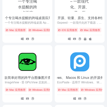
i – 一个专注喝水提醒的跨端桌面应用
Gopeed – 一款现代化、开源、轻量、原生、支持各种协
- v0.2.20
一个专注喝水提醒的跨端桌面 App，关注打工人健康 💪 ，改善你的喝水习惯。
Gopeed - 一款现代化的下载器，开源、轻量、原生，支持（HTTP、BitTorrent、Magnet 等）协议下载。
Mac 应用推荐
Windows 应用推荐
# GitHub
iOS 应用推荐
# Linux
# macOS
Mac 应用推荐
# A
wer – 一款简单好用的跨平台图像图片查看器
EcoPaste – 适用于 Windows、 Macos 和 Linux 的
- Version 1.9.0
ImageView - 受 GPicView 启发的简单的跨平台图像查看器
EcoPaste - 适用于 Windows、 Macos 和 Linux 的开源免费剪贴板管理工具
Mac 应用推荐
Windows 应用推荐
# GitHub
Mac 应用推荐
# Linux
# macOS
Windows 应用推荐