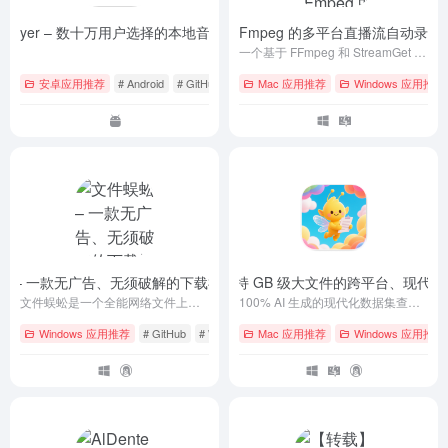
t Player – 数十万用户选择的本地音乐播放器
StreamCap – 一款基于 FFmpeg 的多平台直播流自动录
- 10.10.0
一个基于 FFmpeg 和 StreamGet 的多平台直播流录制客户端，覆盖 40+ 国内外主流直播平台，支持批量录制、循环监控、定时监控和自动转码等功能。
安卓应用推荐
# Android
# GitHub
# 下载
Mac 应用推荐
Windows 应用推荐
蚣 – 一款无广告、无须破解的下载神器
Dataset Viewer – 一款支持 GB 级大文件的跨平台、
- v2.82
文件蜈蚣是一个全能网络文件上传/下载器, BitTorrent客户端, WebDAV客户端, FTP客户端, 和SSH客户端.
100% AI 生成的现代化数据集查看器，支持大数据集查看、快速搜索和跨平台使用
Windows 应用推荐
# GitHub
# Windows
Mac 应用推荐
# 下载
Windows 应用推荐