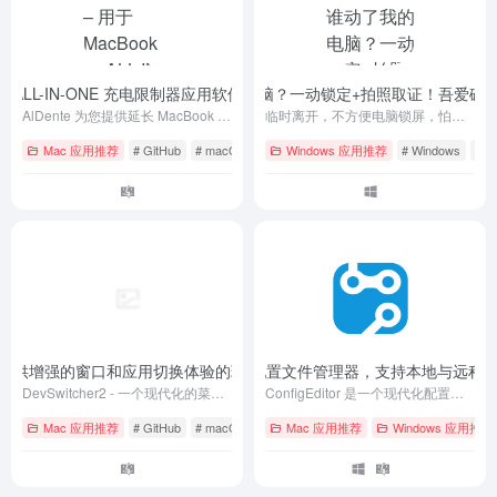
ook 的 ALL-IN-ONE 充电限制器应用软件（官方版 + 破解版）
【转载】谁动了我的电脑？一动锁定+拍照取证！吾爱破解
- v1.34.1
AlDente 为您提供延长 MacBook 电池寿命所需的工具。
临时离开，不方便电脑锁屏，怕他人偷看？操作笔记本、电脑等即锁屏+拍照留证
Mac 应用推荐
# GitHub
# macOS
# 免费
Windows 应用推荐
# Windows
# 
2 – 一个提供增强的窗口和应用切换体验的现代化菜单栏应用
ConfigEditor – 一个现代化配置文件管理器，支持本地与
- v2.4.1
DevSwitcher2 - 一个现代化的菜单栏应用，提供增强的窗口和应用切换体验，让您的工作流程更加流畅。
ConfigEditor 是一个现代化配置文件管理器，支持本地与远程配置文件的统一管理、编辑、刷新和权限操作，界面美观，体验流畅。
Mac 应用推荐
# GitHub
# macOS
# 免费
Mac 应用推荐
Windows 应用推荐