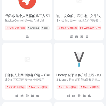
 – 追踪用户行为和收集个人数据的第三方应用追踪器
Syncthing – 一款开源的、安全的、私密地、文件/文
- Version 2024010301
TrackerControl 是一款 Android 应用程序，允许用户监视和控制移动应用程序中有关用户行为的广泛、持续、隐藏的数据收集（跟踪）。
Syncthing 是一个连续文件同步程序。它可以在两台或多台计算机之间实时同步文件，并安全地防止窥探。您的数据只是您的数据，您应该选择其存储位置、是否与第三方共享以及如何通过互联网传输。
安卓应用推荐
# Android
# GitHub
# 安卓
Mac 应用推荐
Windows 应用推荐
品的全平台私人上网冲浪客户端 – Cloudflare WARP
Z-Library 全平台客户端上线
- 最新版
- 最新版
让您的互联网更安全的免费应用程序。
Z-Library 推出桌面启动器和更新的 Android 应用程序、共享按钮、新闻频道
iOS 应用推荐
Mac 应用推荐
# Android
iOS 应用推荐
# iOS
# Linux
Mac 应用推荐
# 