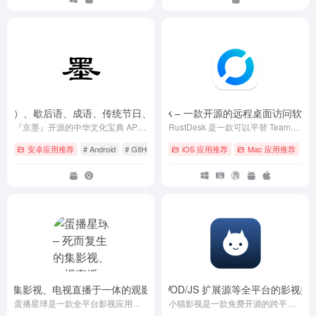
（名句）、歇后语、成语、传统节日、绕口令等的阅读 APP
RustDesk – 一款开源的远程桌面访问软件
- v1.15.3
-
『京墨』开源的中华文化宝典 APP，诗（词）文（名句）、汉字、成语、词语、歇后语、绕口令、传统节日、传统色、节气、人物等。
RustDesk 是一款可以平替 TeamViewer 的开源软件，旨在提供安全便捷的自建方案。
安卓应用推荐
# Android
# GitHub
# 下载
iOS 应用推荐
Mac 应用推荐
# A
复生的集影视、电视直播于一体的观影平台 APP
小猫影视 – 一款支持 VOD/JS 扩展源等全平台的影视播
- danbo_1207
蛋播星球是一款全平台影视应用，提供海量高清电影、电视剧、综艺、动漫等资源，支持手机、平板、电脑多设备观看。智能推荐、多语言字幕、离线下载，打造极致观影体验。
小猫影视是一款免费开源的跨平台视频播放器，支持Android、Windows、macOS、iOS与Linux，基于Flutter开发，提供简洁界面、JS扩展源自定义及无广告纯净体验，让你轻松追剧、管理媒体库，随时畅享本地与在线视频！