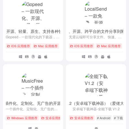
款现代化、开源、轻量、原生、支持各种协议下载的下载器
LocalSend – 一款免费、开源、跨平台的文件分享到
- v1.9.1
Gopeed - 一款现代化的下载器，开源、轻量、原生，支持（HTTP、BitTorrent、Magnet 等）协议下载。
无需云端即可分享文件。 快速、私密、离线。 面向所有人的开源跨平台文件共享。
iOS 应用推荐
Mac 应用推荐
# Android
iOS 应用推荐
# GitHub
# iOS
Mac 应用推荐
# A
e – 一个插件化、定制化、无广告的开源音乐播放器
全能下载 V1.2（安卓端下载神器）（爱佬大神
- v0.6.2
一个插件化、定制化、无广告的开源音乐播放器
安卓端下载神器-全能下载 V1.2
Windows 应用推荐
安卓应用推荐
# GitHub
安卓应用推荐
# iOS
# Linux
# Android
# 下载
#