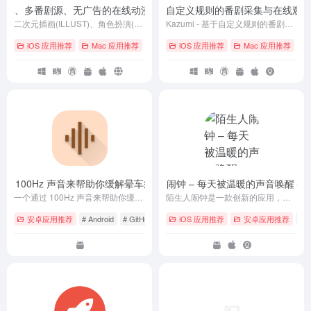
超分辨率、多番剧源、无广告的在线动漫追番看图弹幕 APP
Kazumi – 基于自定义规则的番剧采集与在线观
- v1.4.1
二次元插画(ILLUST)、角色扮演(COSPLAY)爱好者社区，主要提供人气插画/人气COSER美图的浏览、搜索、下载与分享等服务。
Kazumi - 基于自定义规则的番剧采集APP，支持流媒体在线观看，支持弹幕，支持实时超分辨率。
iOS 应用推荐
Mac 应用推荐
# ACG
iOS 应用推荐
# Android
# cos
Mac 应用推荐
# A
– 一个通过 100Hz 声音来帮助你缓解晕车症状的简单应用
陌生人闹钟 – 每天被温暖的声音唤醒
- v1.1.1 Update
- 
一个通过 100Hz 声音来帮助你缓解晕车症状的简单应用。
陌生人闹钟是一款创新的应用，每天由随机陌生人用温柔的声音唤醒你，适用于苹果和安卓设备，开启美好的一天。
安卓应用推荐
# Android
# GitHub
# 下载
iOS 应用推荐
安卓应用推荐
# A