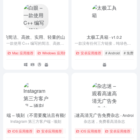
+ 编写的简洁、高效、实用、轻量的山寨机跑分、甄别工具
太极工具箱
- V2.1.3
- v1.0.2
一款使用 C++ 编写的简洁、高效、实用、轻量的山寨机跑分、甄别工具
一款没有任何三方链接，纯绿色，无广告安卓手机应用工具箱
Mac 应用推荐
Windows 应用推荐
# Android
安卓应用推荐
# Windows
# Android
# 下载
# 免费
#
第三方客户端 – 顷刻（不需要魔法且有额外福利）
杂志迷 – 观看高速高清无广告免费杂志
- ins顷刻最新版
- Android 4.
Instagram 第三方客户端 - 顷刻
杂志迷，免费看高清杂志
iOS 应用推荐
安卓应用推荐
# Android
iOS 应用推荐
# Instagram
# iOS
安卓应用推荐
# i