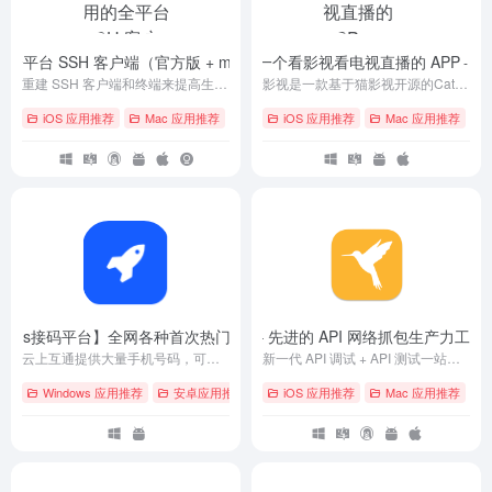
用的全平台 SSH 客户端（官方版 + macOS asar 破解）
推荐一个看影视看电视直播的 APP
- v9.41.1
- v5.
重建 SSH 客户端和终端来提高生产力并促进工程师的协作
影视是一款基于猫影视开源的CatVodTVJarLoader项目，从零开始写。非常简洁清爽且功能强大。界面上采用 Android TV Leanback架构，播放器采用最新版EXO及IJK开源专案的智能电视软件，使用体验感舒适，支持电视直播功能，界面非常简洁，没有花里胡哨的内容，有手机版和电视版两个版本，用户只需要配置相关地址（接口）就可以使用。
iOS 应用推荐
Mac 应用推荐
# Android
iOS 应用推荐
# iOS
# Linux
Mac 应用推荐
# A
cus接码平台】全网各种首次热门 app 项目，亲测好用
Reqable – 先进的 API 网络抓包生产力工具
- v2.28
-
云上互通提供大量手机号码，可以大量注册任意 app 账号/网页账号/游戏账号等等。
新一代 API 调试 + API 测试一站化解决方案,全平台、免登录、轻量级、高性能、无广告，让 API 更快更简单
Windows 应用推荐
安卓应用推荐
# 接码
iOS 应用推荐
# 短信
# 隐私
Mac 应用推荐
# a