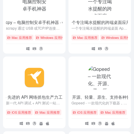
scrcpy – 电脑控制安卓手机神器
Shui – 一个专注喝水提醒的跨端桌面应用
- v4.0
- 
scrapy 通过 USB 或TCP/IP连接的 Android 设备（视频和音频），并允许使用计算机的键盘和鼠标控制设备。它不需要任何 root 访问权限，适用于Linux、Windows 和 macOS。
一个专注喝水提醒的跨端桌面 App，关注打工人健康 💪 ，改善你的喝水习惯。
Mac 应用推荐
Windows 应用推荐
# Android
Mac 应用推荐
# GitHub
# macOS
Windows 应用推荐
ble – 先进的 API 网络抓包生产力工具
Gopeed – 一款现代化、开源、轻量、原生、支持各种协
- v3.0.38
新一代 API 调试 + API 测试一站化解决方案,全平台、免登录、轻量级、高性能、无广告，让 API 更快更简单
Gopeed - 一款现代化的下载器，开源、轻量、原生，支持（HTTP、BitTorrent、Magnet 等）协议下载。
iOS 应用推荐
Mac 应用推荐
# api
# iOS
iOS 应用推荐
# macOS
Mac 应用推荐
# A