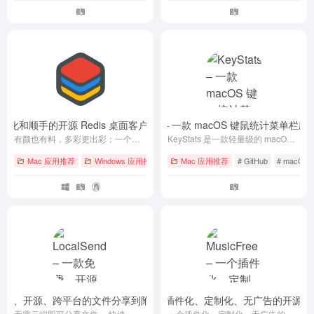
和顺手的开源 Redis 桌面客户端 – TinyRDM
KeyStats – 一款 macOS 键鼠统计菜单栏应
- v1.2.5
有颜也有料，多彩更出彩；一个更现代化的 Redis 桌面管理客户端
KeyStats 是一款轻量级的 macOS 原生菜单栏应用，用于统计用户每日的键盘敲击次数、鼠标点击次数、鼠标移动距离和滚动距离。
Mac 应用推荐
Windows 应用推荐
# GitHub
Mac 应用推荐
# Linux
# GitHub
# macOS
# macOS
– 一款免费、开源、跨平台的文件分享到附近的设备工具
MusicFree – 一个插件化、定制化、无广告的开源
- v1.17.0
无需云端即可分享文件。 快速、私密、离线。 面向所有人的开源跨平台文件共享。
一个插件化、定制化、无广告的开源音乐播放器