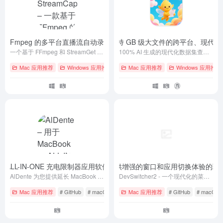
款基于 FFmpeg 的多平台直播流自动录制工具
Dataset Viewer – 一款支持 GB 级大文件的跨平台、
- v1.0.2 - StreamCap
一个基于 FFmpeg 和 StreamGet 的多平台直播流录制客户端，覆盖 40+ 国内外主流直播平台，支持批量录制、循环监控、定时监控和自动转码等功能。
100% AI 生成的现代化数据集查看器，支持大数据集查看、快速搜索和跨平台使用
Mac 应用推荐
Windows 应用推荐
# ffmpeg
Mac 应用推荐
# GitHub
# macOS
Windows 应用推荐
ook 的 ALL-IN-ONE 充电限制器应用软件（官方版 + 破解版）
DevSwitcher2 – 一个提供增强的窗口和应用切换体验的
- v1.34.1
AlDente 为您提供延长 MacBook 电池寿命所需的工具。
DevSwitcher2 - 一个现代化的菜单栏应用，提供增强的窗口和应用切换体验，让您的工作流程更加流畅。
Mac 应用推荐
# GitHub
# macOS
# 免费
Mac 应用推荐
# GitHub
# macOS