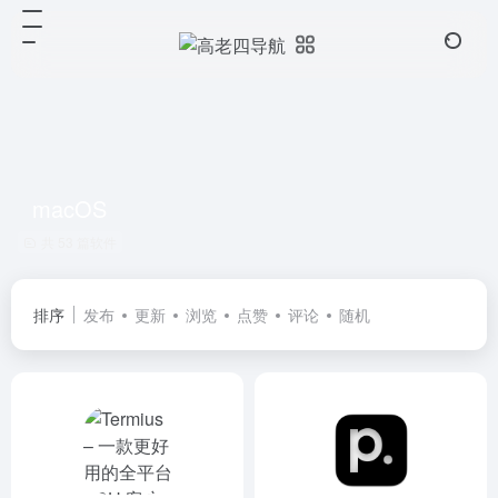
macOS
共 53 篇软件
排序
发布
更新
浏览
点赞
评论
随机