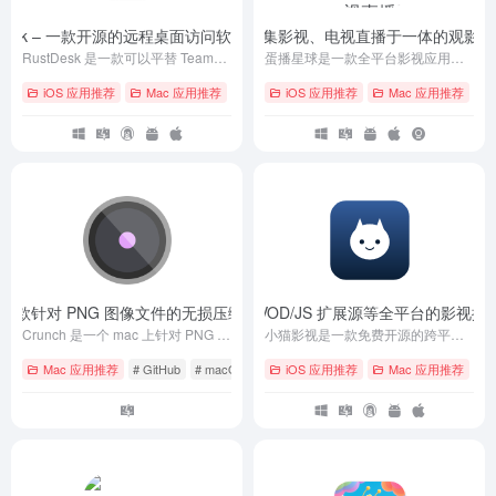
tDesk – 一款开源的远程桌面访问软件
蛋播星球 – 死而复生的集影视、电视直播于一体的观影平台
- v1.4.4
RustDesk 是一款可以平替 TeamViewer 的开源软件，旨在提供安全便捷的自建方案。
蛋播星球是一款全平台影视应用，提供海量高清电影、电视剧、综艺、动漫等资源，支持手机、平板、电脑多设备观看。智能推荐、多语言字幕、离线下载，打造极致观影体验。
iOS 应用推荐
Mac 应用推荐
# Android
iOS 应用推荐
# iOS
# Linux
Mac 应用推荐
# A
h – 一款针对 PNG 图像文件的无损压缩工具
小猫影视 – 一款支持 VOD/JS 扩展源等全平台的影视播
- v5.0.0
Crunch 是一个 mac 上针对 PNG 图像文件的无损压缩工具，它使用一系列优化技术来减少 PNG 文件的大小而不损失图像质量。
小猫影视是一款免费开源的跨平台视频播放器，支持Android、Windows、macOS、iOS与Linux，基于Flutter开发，提供简洁界面、JS扩展源自定义及无广告纯净体验，让你轻松追剧、管理媒体库，随时畅享本地与在线视频！
Mac 应用推荐
# GitHub
# macOS
# 免费
iOS 应用推荐
Mac 应用推荐
# A