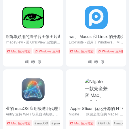
wer – 一款简单好用的跨平台图像图片查看器
EcoPaste – 适用于 Windows、 Macos 和 Linux 的
- Version 1.9.0
ImageView - 受 GPicView 启发的简单的跨平台图像查看器
EcoPaste - 适用于 Windows、 Macos 和 Linux 的开源免费剪贴板管理工具
Mac 应用推荐
Windows 应用推荐
# GitHub
Mac 应用推荐
# Linux
# macOS
Windows 应用推荐
fy – 专业的 macOS 应用级透明代理工具
Nigate – 一款完全兼容 Mac、专为 Apple Silicon 优化开源的 
- 最新版
Antify 支持 Wi-Fi 场景自动切换、实时连接监控、CLI 工具代理、DNS 防污染、子进程自动识别。解决 Xcode/SwiftPM 慢、Claude/Cursor 不走代理。比 Proxifier 更智能，比 Little Snitch 更轻量。
Nigate：一款完全兼容的 Mac NTFS 读写解决方案，专为 Apple Silicon 优化。开源的 Mac NTFS 实用工具，提供 NTFS 驱动器的读写访问、挂载及管理功能。
Mac 应用推荐
# macOS
# proxy
# 代理
Mac 应用推荐
# GitHub
# macOS