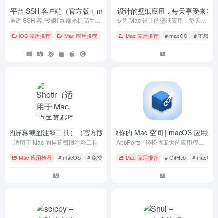
用的全平台 SSH 客户端（官方版 + macOS asar 破解）
pap.er 优雅壁纸 – 专为 Mac 设计的壁纸应用，每天享受
- v9.41.1
重建 SSH 客户端和终端来提高生产力并促进工程师的协作
专为 Mac 设计的壁纸应用，每天享受来自全球新鲜精美的壁纸
iOS 应用推荐
Mac 应用推荐
# Android
Mac 应用推荐
# iOS
# Linux
# macOS
# 下载
 Mac 的屏幕截图注释工具）（官方版 + 无需破解）
AppPorts – 释放你的 Mac 空间 | macOS 应用
- v1.9.1
适用于 Mac 的屏幕截图注释工具
AppPorts - 轻松将庞大的应用程序迁移至外部存储，同时保持系统无感运行。 智能链接 · 安全可靠 · 随时还原
Mac 应用推荐
# macOS
# 免费
# 客户端
Mac 应用推荐
# GitHub
# macOS