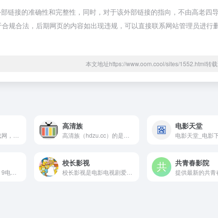
外部链接的准确性和完整性，同时，对于该外部链接的指向，不由高老四
容，都属于合规合法，后期网页的内容如出现违规，可以直接联系网站管理员进行
本文地址https://www.oom.cool/sites/1552.htm
高清族
电影天堂
最好的迅雷电影下载网，分享最新电影，高清电影、综艺、动漫、电视剧等下载！
高清族（hdzu.cc）的是一个迅雷电影下载,最新电影下载,高清电影下载,电视剧下载,1080P电影下载,4K电影下载,电影种子资源站。
校长影视
共青春影院
老舅电影，久电影，9电影，每日最新电影上新，主要压制发布利用 AI 修复的怀旧电影
校长影视是电影电视剧爱好者的天堂，为你提供高清电影、韩剧、美剧、日剧、泰剧、香港tvb、百度云电影下载、迅雷电影下载服务，全部高清电影。