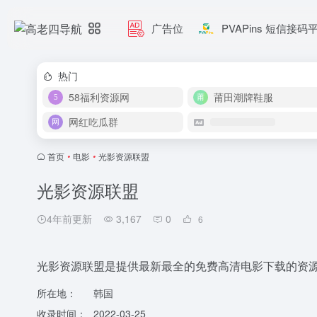
广告位
PVAPins 短信接码
热门
58福利资源网
莆田潮牌鞋服
网红吃瓜群
首页
•
电影
•
光影资源联盟
光影资源联盟
4年前更新
3,167
0
6
光影资源联盟是提供最新最全的免费高清电影下载的资
所在地：
韩国
收录时间：
2022-03-25