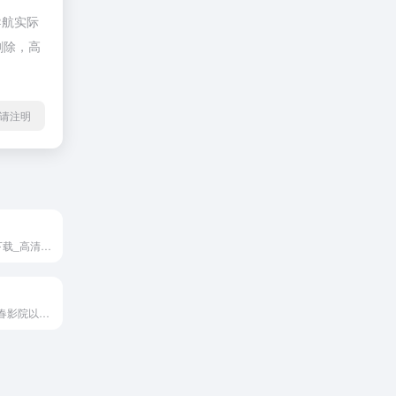
导航实际
删除，高
l转载请注明
电影天堂_电影下载_高清首发
提供最新的共青春影院以好看的最新电影大片及电视剧大全作为基础,实时刷新最新电影及限制级日韩排行榜和电视剧排行榜。好看的电视剧更新速度最快,引领不用下载播放器的电影和电视剧时代!