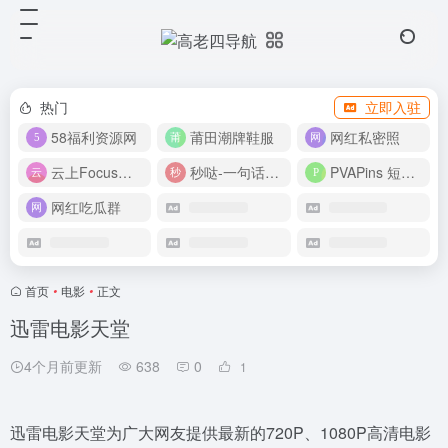
热门
立即入驻
58福利资源网
莆田潮牌鞋服
网红私密照
云上Focus接码平台
秒哒-一句话做应用
PVAPins 短信接码平台
网红吃瓜群
首页
•
电影
•
正文
迅雷电影天堂
4个月前更新
638
0
1
迅雷电影天堂为广大网友提供最新的720P、1080P高清电影