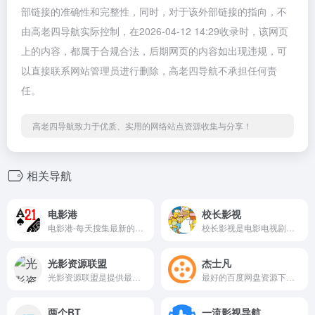
部链接的准确性和完整性，同时，对于该外部链接的指向，不
由高老四导航实际控制，在2026-04-12 14:29收录时，该网页
上的内容，都属于合规合法，后期网页的内容如出现违规，可
以直接联系网站管理员进行删除，高老四导航不承担任何责
任。
高老四导航致力于优质、实用的网络站点资源收集与分享！
相关导航
电影港
校长影视
电影港-每天搜集最新的电影，高清电影，720p高清电影，1080p高清电影，的免费下载。专注于高清电影的下载服务。
校长影视是电影电视剧爱好者的天堂，为你提供高清电影、韩剧、美剧、日剧、泰剧、香港tvb、百度云电影下载、迅雷电影下载服务，全部高清电影。
光影资源联盟
杰士凡
光影资源联盟是提供最新最全的免费高清电影下载的资源平台！
最好的百度网盘资源下载，迅雷电影下载网，分享最新电影，高清电影、综艺、动漫、电视剧等免费下载！
两个BT
一流影视导航