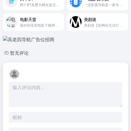
两个BT免费为网友提交BT种子下载，免费电影资源下载，以及各种高清电影在线观看,最全的最新电视剧，最近上映热门电影下载。韩国电视剧、香港TVB电视剧、韩剧、日剧、美剧、动漫番剧。
一流影视导航是一家专注于收录高清影视站的网站，为用户提供高清、免费的优质影视网站，无论是高清免费在线观看，还是各种网盘下载，全部都可以找到。
电影天堂
美剧迷
最好的迅雷电影下载网，分享最新电影，高清电影、综艺、动漫、电视剧等下载！
美剧迷【若网站无法打开，请用 meijumi.top 访问】专业的美剧下载网站，为您提供最新最全的高清美剧片源下载，各类精彩美剧第一时间更新,热门美剧排行榜，经典最好看美剧推荐。
暂无评论