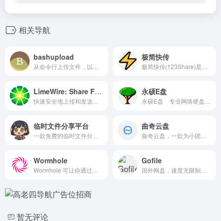
相关导航
bashupload
极简快传
从命令行上传文件，以便在服务器、台式机和移动设备之间轻松共享，最大 50G。文件保存 3 天，且只能下载一次。
极简快传(123Share)是一款免费免登录的跨设备文件传输工具。支持Web网页与微信小程序完美互通，无需下载APP，只需4位取件码即可在手机、电脑间极速同步文本与文件。支持“阅后即焚”模式，数据2小时自动销毁，是替代微信文件传输助手的最佳安全临时网盘。
LimeWire: Share Files
永硕E盘
快速安全地上传和发送任意大小的文件。无需账户即可分享您的文件、照片和视频。
永硕E盘 专业网络硬盘 －－数据存储、交流平台,可以保存您的文件、网址、记事等。以便随时随地调用或与朋友、同事分享
临时文件分享平台
曲奇云盘
一款免费的临时文件分享平台，提供安全、高效的大文件切片上传和便捷的文本分享服务。无需注册，快速分享临时文件，满足您的临时数据共享需求
曲奇云盘，一款为小团队量身定制的多人文件共享免费网盘。每个成员拥有2T超大个人空间，可自由创建群组，每个群组独享250G共享空间，成员使用独立账号在同一群组开展文件共享、协同编辑、实时讨论等协作，真正大容量、多成员、不限速的多人共享网盘。
Wormhole
Gofile
Wormhole 可让你通过端到端加密和自动过期的链接共享文件。
国外网盘，速度无限制，文件...
暂无评论