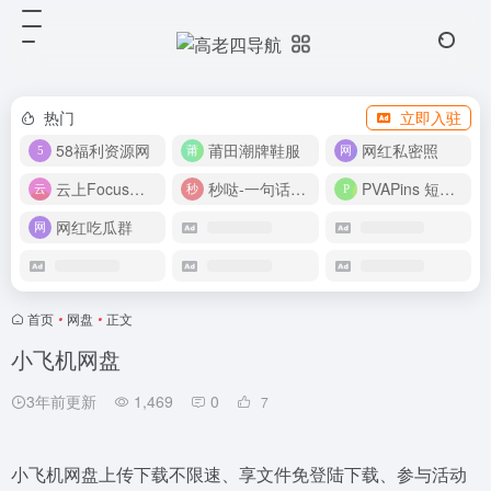
热门
立即入驻
58福利资源网
莆田潮牌鞋服
网红私密照
云上Focus接码平台
秒哒-一句话做应用
PVAPins 短信接码平台
网红吃瓜群
首页
•
网盘
•
正文
小飞机网盘
3年前更新
1,469
0
7
小飞机网盘上传下载不限速、享文件免登陆下载、参与活动