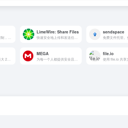
LimeWire: Share Files
sendspace
国外网盘，速度无限制，文件...
快速安全地上传和发送任意大小的文件。无需账户即可分享您的文件、照片和视频。
MEGA
file.io
国外网盘，单文件最大 200MB...
为每一个人都提供安全且私密的云端存储空间。可以存储和共享文件，聊天，会议，备份，同步以及更多。