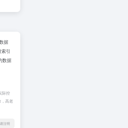
z数据
搜索引
的数据
实际控
除，高老
l转载请注明