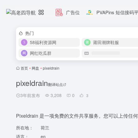
广告位
PVAPins 短信接码
热门
58福利资源网
莆田潮牌鞋服
网红吃瓜群
首页
•
网盘
•
pixeldrain
pixeldrain
翻译站点
3年前发布
3,208
0
3
Pixeldrain 是一项免费的文件共享服务。您可以上
所在地：
荷兰
语言：
en