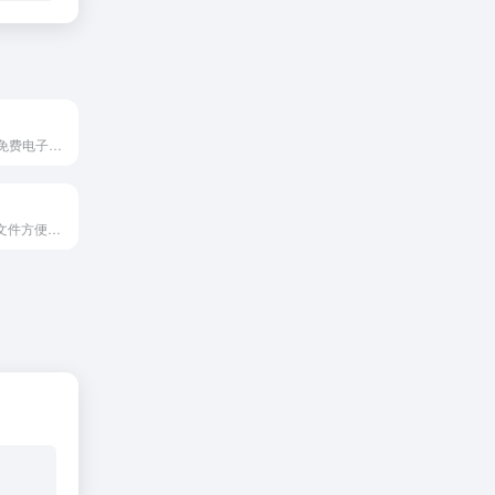
免费文件托管。免费电子邮件发送大文件。
使用 file.io 共享文件方便、匿名且安全。只需上传文件并通过电子邮件、SMS、Slack、Discord 等共享链接即可。易于使用的 REST API。