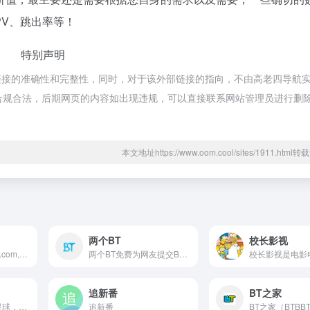
PV、跳出率等！
特别声明
链接的准确性和完整性，同时，对于该外部链接的指向，不由高老四导航
，都属于合规合法，后期网页的内容如出现违规，可以直接联系网站管理员进行删
本文地址https://www.oom.cool/sites/1911.htm
两个BT
校长影视
爱看机器人-ikanbot.com,是一个利用网络爬虫技术检索全网免费在线观看影视资源的搜素引擎。
两个BT免费为网友提交BT种子下载，免费电影资源下载，以及各种高清电影在线观看,最全的最新电视剧，最近上映热门电影下载。韩国电视剧、香港TVB电视剧、韩剧、日剧、美剧、动漫番剧。
追新番
BT之家
生活不易，来影迷星球，一起看剧
追新番