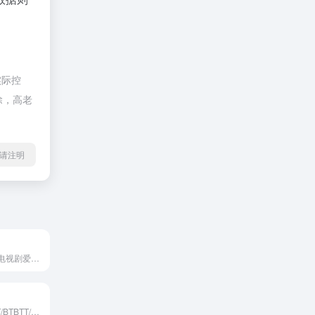
实际控
除，高老
l转载请注明
校长影视是电影电视剧爱好者的天堂，为你提供高清电影、韩剧、美剧、日剧、泰剧、香港tvb、百度云电影下载、迅雷电影下载服务，全部高清电影。
BT之家（BTBBT/BTBTT/1LOU）分享快乐,如此简单!BT电影天堂-影视资源交流社区