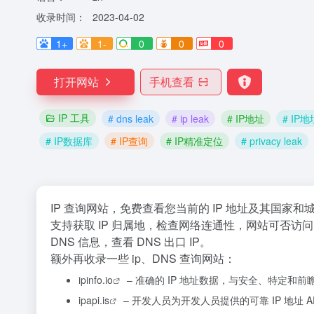
收录时间：
2023-04-02
1+
1-
0
0
0
打开网站
手机查看
IP 工具
# dns leak
# ip leak
# IP地址
# IP
# IP数据库
# IP查询
# IP精准定位
# privacy leak
IP 查询网站，免费查看您当前的 IP 地址及其国家和
支持获取 IP 归属地，检查网络连通性，网站可否访问
DNS 信息，查看 DNS 出口 IP。
额外再收录一些 ip、DNS 查询网站：
ipinfo.io
– 准确的 IP 地址数据，与安全、特定和
ipapi.is
– 开发人员为开发人员提供的可靠 IP 地址 A