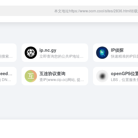
本文地址https://www.oom.cool/sites/2836.htm
ip.nc.gy
IP侦探
ZoomEye - 网络空间搜索引擎
立即查询您的公共IP地址。查询任意IP地址的地理位置、ASN、所属机构，以及代理/VPN/Tor检测信息。
Fastest DNS Speed Test
互连协议查询
openGPS位
体验唯一基于网络的 DNS 速度测试。无需任何安装或下载，即可找到您所在位置最快的 DNS 服务器。
查IP(www.cip.cc)网站, 提供免费的IP查询服务,命令行查询IP, 并且支持'PC网站, 手机网站, 命令行(Windows/UNIX/Linux)' 三大平台, 是个多平台的IP查询网站, 更新即使, 数据准确是我们的目标