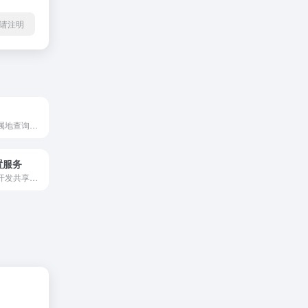
l转载请注明
快速精准的IP归属地查询工具，支持全球IP地址定位，提供详细的IP地理位置信息，包括国家、省市、运营商等数据，帮助您轻松查找IP来源。立即体验我们的在线IP查询服务！
置服务
LBS，位置服务开发共享，ip定位，高精度IP定位，wifi定位，基站定位，浏览器HTML定位等技术交流共享。云计算架构。阿里云优惠，腾讯云优惠等收集分享