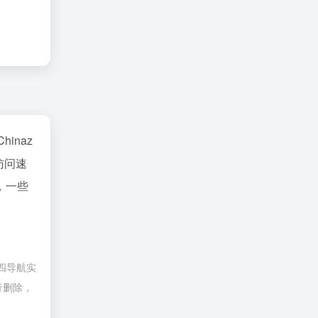
Chinaz
访问速
，一些
四导航实
行删除，