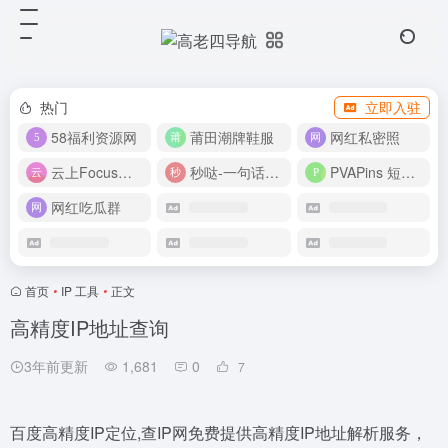
热门
立即入驻
58福利资源网
莆田潮牌鞋服
网红私密照
云上Focus接码平台
秒哒-一句话做应用
PVAPins 短信接码平台
网红吃瓜群
首页
•
IP 工具
•
正文
高精度IP地址查询
3年前更新
1,681
0
7
百度高精度IP定位,查IP网免费提供高精度IP地址解析服务，