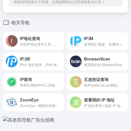
高老四导航致力于优质、实用的网络站点资源收集与分享！
相关导航
IP地址查询
IP.IM
在线IP地址查询工具，自动检测您的IPv4和IPv6地址、位置、ASN等信息，支持国内外检测，适合开发者测试出口IP。
使用我们便捷、免费的 IP 地址工具，轻松查找您的公共 IP 地址（IPv4 - IPv6）。IP.IM 是一个用户友好的高效网站，提供包括免费 IP 地址地理定位在内的一系列服务。
IP.SB
BrowserScan
IPv4 地址查询、IPv6 地址查询
使用最好的 BrowserScan 指纹检查工具增强你的在线隐私安全。用我们的先进技术保护和防止你的隐私泄露。
IP查询
互连协议查询
简单好用的IPv6工具箱：支持IPv6地址查询、 IPv6网络开通测试，支持IPv6在线Ping测试、IPv6网站检测、IPv6网站测速，致力于普及 IPv6 ,推进 IPv6 规模部署和应用。
查IP(www.cip.cc)网站, 提供免费的IP查询服务,命令行查询IP, 并且支持'PC网站, 手机网站, 命令行(Windows/UNIX/Linux)' 三大平台, 是个多平台的IP查询网站, 更新即使, 数据准确是我们的目标
ZoomEye
查看我的 IP 地址
ZoomEye - 网络空间搜索引擎
IP 地址查询 | 我的 IP 地址是什么 | 我的 DNS 是什么 | DNSLeaks | GeoIP API