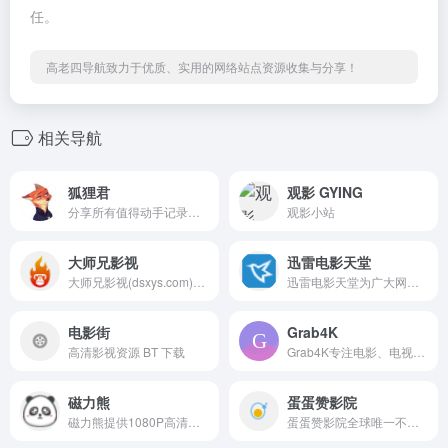
任。
高老四导航致力于优质、实用的网络站点资源收集与分享！
相关导航
狐狸君
观影 GYING
分享所有值得动手记录的信息
观影小站
大师兄影视
迅雷电影天堂
大师兄影视(dsxys.com)是一家免费全球影视资源在线观看的平台,拥有海量、优质、超清蓝光电影和全球的电视剧,高画质在线动漫。专业全网收集最新,最好看的电视剧、高清电影、经典动漫、综艺娱乐节目,大师兄影院以丰富的内容、极致的观看体验、便捷的高速播放、24小时多平台无缝应用体验以及快捷!
迅雷电影天堂为广大网友提供最新的720P、1080P高清电影迅雷下载，网站所有电影无需注册即可下载，支持手机边下边看，是您手机看片的必备网站。
电影街
Grab4K
高清影视资源 BT 下载
Grab4K专注电影、电视剧、动漫、演唱会等4K蓝光原盘资源下载，每日更新。
磁力熊
蛋蛋赞影院
磁力熊提供1080P高清电影磁力迅雷下载,豆瓣Top250及豆瓣高分电影1080P高清磁力下载。
蛋蛋赞影院全球唯一不用安装播放器的在线电影网,每天第一时间更新