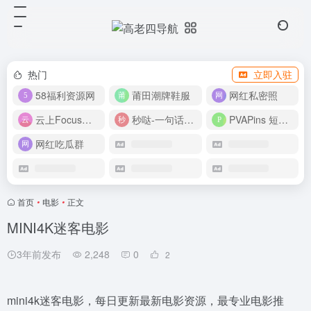
热门
立即入驻
58福利资源网
莆田潮牌鞋服
网红私密照
云上Focus接码平台
秒哒-一句话做应用
PVAPins 短信接码平台
网红吃瓜群
首页
•
电影
•
正文
MINI4K迷客电影
3年前发布
2,248
0
2
mini4k迷客电影，每日更新最新电影资源，最专业电影推