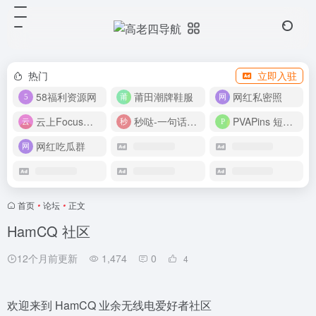
热门
立即入驻
58福利资源网
莆田潮牌鞋服
网红私密照
云上Focus接码平台
秒哒-一句话做应用
PVAPins 短信接码平台
网红吃瓜群
首页
•
论坛
•
正文
HamCQ 社区
12个月前更新
1,474
0
4
欢迎来到 HamCQ 业余无线电爱好者社区