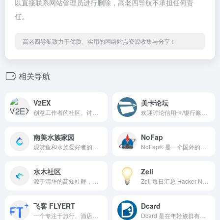
以直接联系网站管理员进行删除，高老四导航不承担任何责
任。
高老四导航致力于优质、实用的网络站点资源收集与分享！
相关导航
V2EX
美卡论坛
创意工作者的社区。讨论编程、设计、硬件、游戏等令人激动的话题。
欢迎讨论信用卡/银行账户/点数里程等问题，同时也欢迎讨论一些更加广泛的在美华人感兴趣的问题，如旅行/理财/购物/法律/情感/求职等。希望大家友善讨论，积极分享，共同创造一个有信息量的社区让大家都能有所收获！
南美水族家园
NoFap
观赏鱼和水族爱好者的家园，China Tropica Aquarium 南美水族论坛
NoFap® 是一个国外的针对色情成瘾和其他形式强迫性行为的社区康复同伴支持平台。
水木社区
Zeli
源于清华的高知社群，象牙塔通向社会的桥梁
Zeli 每日汇总 Hacker News 和 HuggingFace 上的 AI 论文，自动进行摘要和要点提取，助您快速筛选出值得阅读的文章。我们的平台通过提供简明扼要的摘要，帮助您判断一篇文章是否值得深入阅读，从而节省您的时间并提高阅读效率。
飞客 FLYERT
Dcard
一个专注于旅行、酒店、航空和生活方式的社区平台。
Dcard 是在年轻族群有极高渗透率与影响力的社群平台，透过匿名机制，用户能自在地说出想法与交流意见。目前服务范围扩及中国台湾、中国香港、日本。