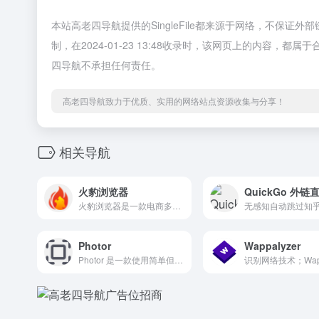
本站高老四导航提供的SingleFile都来源于网络，不保
制，在2024-01-23 13:48收录时，该网页上的内容
四导航不承担任何责任。
高老四导航致力于优质、实用的网络站点资源收集与分享！
相关导航
火豹浏览器
QuickGo 外链
火豹浏览器是一款电商多账号管理防关联的超级浏览器，适合多种跨境电商平台的多账号登录，自带全球顶级纯净IP设备，支持全球100+电商平台店铺管理，多开电商账号管理系统。Amazon、Wish、eBay、Shopee、Lazada等跨境电商账号安全管理、支持运营权限分配、安全提速等。火豹电商浏览器全网20元低价起！
Photor
Wappalyzer
Photor 是一款使用简单但功能强大的截图工具。摆脱单调的截图体验，即刻使用，开始创建漂亮且富有创意的截图吧。