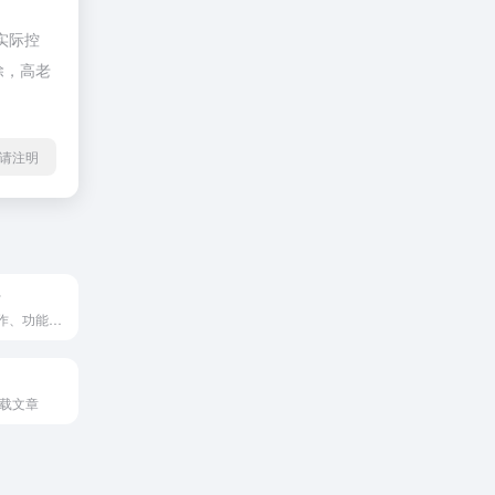
实际控
除，高老
l转载请注明
r
一款集颜值、操作、功能于一体的高质量 Cookie 管理器。
下载文章