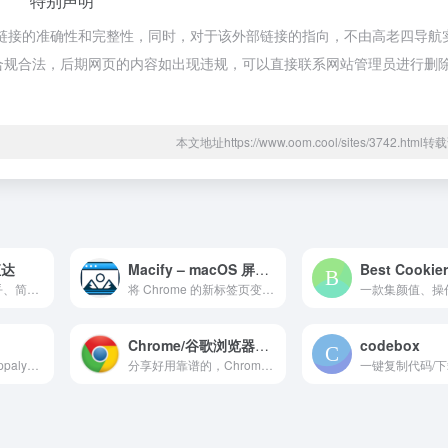
特别声明
证外部链接的准确性和完整性，同时，对于该外部链接的指向，不由高老四导航
，都属于合规合法，后期网页的内容如出现违规，可以直接联系网站管理员进行删
本文地址https://www.oom.cool/sites/3742.htm
直达
Macify – macOS 屏保视频标签页
Best Cookie
无感知自动跳过知乎、简书、掘金、CSDN、少数派、Gitee 等网站的安全中心跳转限制
将 Chrome 的新标签页变成 macOS 屏保的华丽航拍视频。
Chrome/谷歌浏览器插件
codebox
识别网络技术；Wappalyzer 是一款跨平台工具，可发现网站使用的技术。它能检测内容管理系统、电子商务平台、网络框架、服务器软件、分析工具等。
分享好用靠谱的，Chrome/谷歌浏览器插件
一键复制代码/