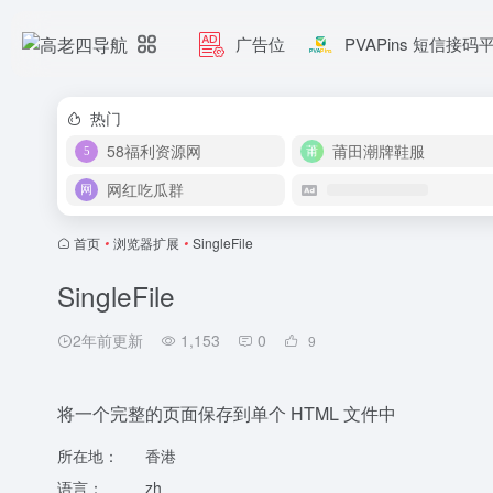
广告位
PVAPins 短信接码
热门
58福利资源网
莆田潮牌鞋服
网红吃瓜群
首页
•
浏览器扩展
•
SingleFile
SingleFile
2年前更新
1,153
0
9
将一个完整的页面保存到单个 HTML 文件中
所在地：
香港
语言：
zh