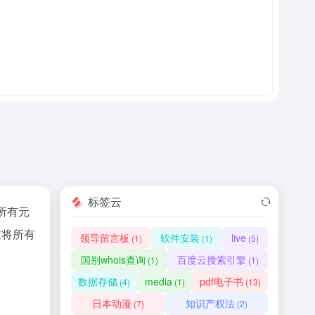
标签云
的所有元
通过将所有
领导留言板
软件安装
live
(1)
(1)
(5)
国别whois查询
百度云搜索引擎
(1)
(1)
数据存储
media
pdf电子书
(4)
(1)
(13)
日本动漫
知识产权法
(7)
(2)