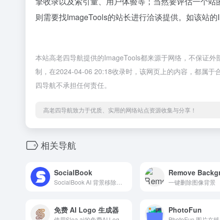
擎收录以及索引量、用户体验等；当然要评估一个站
则需要找ImageTools的站长进行洽谈提供。如该站的
本站高老四导航提供的ImageTools都来源于网络，不
制，在2024-04-06 20:18收录时，该网页上的内容
四导航不承担任何责任。
高老四导航致力于优质、实用的网络站点资源收集与分享！
相关导航
SocialBook
Remove Backg
SocialBook AI 背景移除器能在数秒内以平滑剪切的方式自动即时移除背景图片。节省您的时间和金钱，只需几秒钟就能获得高质量的透明背景图片。
一键删除图像背景
免费 AI Logo 生成器
PhotoFun
使用Slea.ai的免费AI Logo生成器，轻松设计高质量定制Logo。通过先进的编辑工具，比如文字生成Logo和反向提示功能，几分钟内即可创建专业Logo。