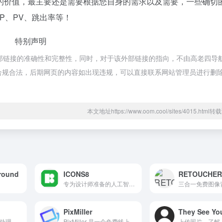
的价值，最主要还是需要根据您自身的需求以及需要，一些确切
IP、PV、跳出率等！
特别声明
保证外部链接的准确性和完整性，同时，对于该外部链接的指向，不由高老四导
，都属于合规合法，后期网页的内容如出现违规，可以直接联系网站管理员进行删
本文地址https://www.oom.cool/sites/4015.htm
round
ICONS8
RETOUCHE
专为设计师准备的人工智能背景去除器。对各种图像效果都很好。还可以批量上传！
PixMiller
PhotoFun 图片在线处理 Online Image Editing
PixMiller 是一个免费线上去背工具。使用AI技术，5秒全自动图片去背景，抠图去背,并创建具有背景透明的 png 图片。