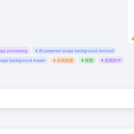
age processing
# AI-powered image background removal
mage background eraser
# 在线抠图
# 抠图
# 抠图软件