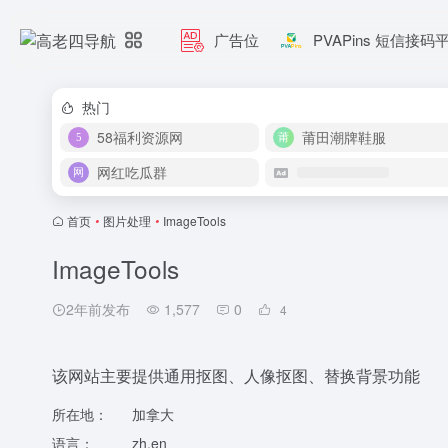
广告位
PVAPins 短信接码
热门
58福利资源网
莆田潮牌鞋服
网红吃瓜群
首页
•
图片处理
•
ImageTools
ImageTools
2年前发布
1,577
0
4
该网站主要提供通用抠图、人像抠图、替换背景功能
所在地：
加拿大
语言：
zh,en