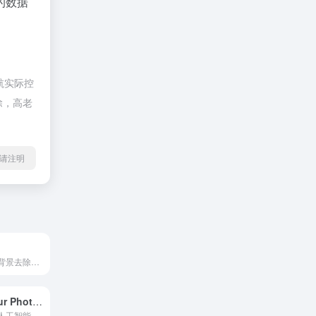
的数据
航实际控
除，高老
l转载请注明
R
三合一免费图像背景去除工具： 自动移除图片背景 ﹡ 选择白色、透明或自定义背景 ﹡ 编辑照片。点击一下即可获得结果
They See Your Photos
上传照片，了解人工智能能看到多少。