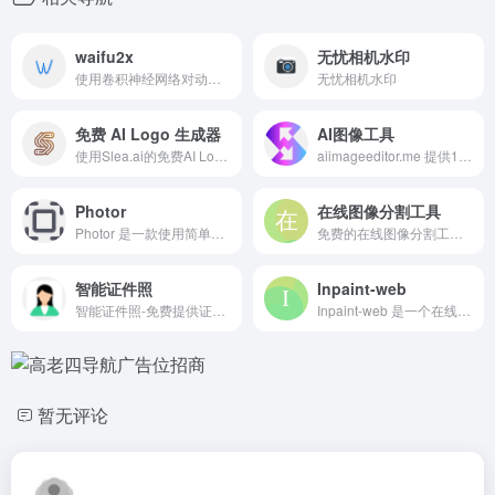
waifu2x
无忧相机水印
使用卷积神经网络对动漫风格的图片进行放大操作（支持照片）。
无忧相机水印
免费 AI Logo 生成器
AI图像工具
使用Slea.ai的免费AI Logo生成器，轻松设计高质量定制Logo。通过先进的编辑工具，比如文字生成Logo和反向提示功能，几分钟内即可创建专业Logo。
aiimageeditor.me 提供12种免费AI图像处理工具，包括图片增强、去水印、风格转换、背景替换等，助您轻松实现高效专业的图片编辑。
Photor
在线图像分割工具
Photor 是一款使用简单但功能强大的截图工具。摆脱单调的截图体验，即刻使用，开始创建漂亮且富有创意的截图吧。
免费的在线图像分割工具，轻松将您的图像分割成多个部分。无论是用于设计、教学还是个人项目，我们的工具都提供简单易用的界面，让您快速完成任务。无需下载软件，随时随地在线使用，让图像处理变得高效又便捷。
智能证件照
Inpaint-web
智能证件照-免费提供证件照一站式服务
Inpaint-web 是一个在线工具，它允许用户修复图片中的不完美之处，例如去除不需要的对象、水印或其他瑕疵，无损放大等。这个工具使用人工智能算法来分析图片内容，并自动填充选定区域，使其与周围环境融为一体。
暂无评论