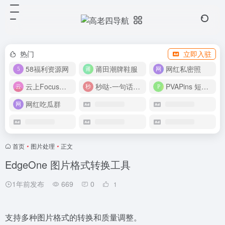
热门
立即入驻
58福利资源网
莆田潮牌鞋服
网红私密照
云上Focus接码平台
秒哒-一句话做应用
PVAPins 短信接码平台
网红吃瓜群
首页
•
图片处理
•
正文
EdgeOne 图片格式转换工具
1年前发布
669
0
1
支持多种图片格式的转换和质量调整。