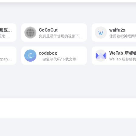
免费在线图片/视频压缩工具
CoCoCut
waifu2x
图片压缩,免费图片压缩,图片在线压缩,免费图片压缩工具,图片大小压缩,图像有损压缩,图像无损压缩,jpg图片压缩,png图像压缩,gif压缩,gif动图压缩
免费且易于使用的视频下载工具 Chrome/Edge/Firefox/浏览器扩展，可下载大多数视频。可下载难以下载的视频。
codebox
WeTab 新标
识别网络技术；Wappalyzer 是一款跨平台工具，可发现网站使用的技术。它能检测内容管理系统、电子商务平台、网络框架、服务器软件、分析工具等。
一键复制代码/下载文章
WeTab 新标签