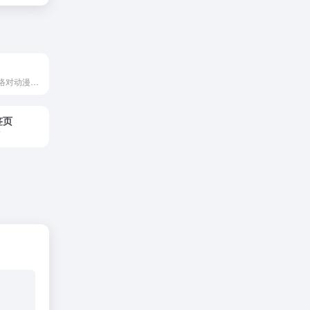
使用卷积神经网络对动漫风格的图片进行放大操作（支持照片）。
签页
页