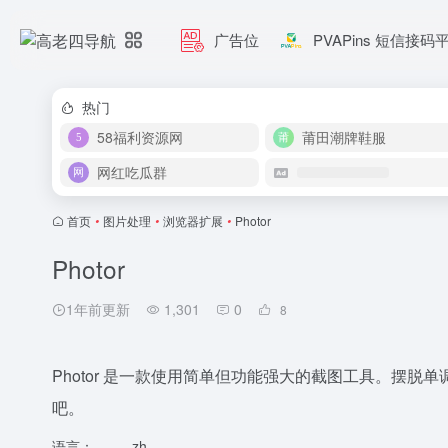
广告位
PVAPins 短信接码
热门
58福利资源网
莆田潮牌鞋服
网红吃瓜群
首页
•
图片处理
•
浏览器扩展
•
Photor
Photor
1年前更新
1,301
0
8
Photor 是一款使用简单但功能强大的截图工具。摆
吧。
语言：
zh