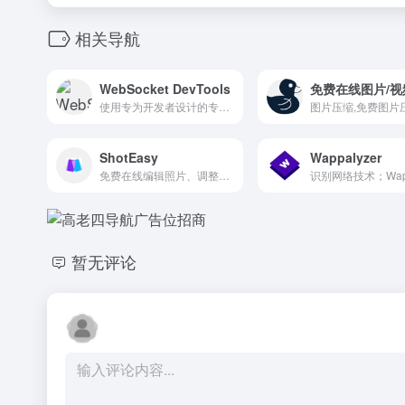
相关导航
WebSocket DevTools
使用专为开发者设计的专业级工具，转变您的 WebSocket 调试体验。兼容所有 WebSocket 实现，包括原生 WebSocket API、Socket.IO 和 ws 库。让 WebSocket 调试在现代 Web 开发工作流程中变得简单高效。
ShotEasy
Wappalyzer
免费在线编辑照片、调整大小、过滤任何照片、将图像转换为 jpg/png/jpeg/webp、截取区域或整页照片
暂无评论