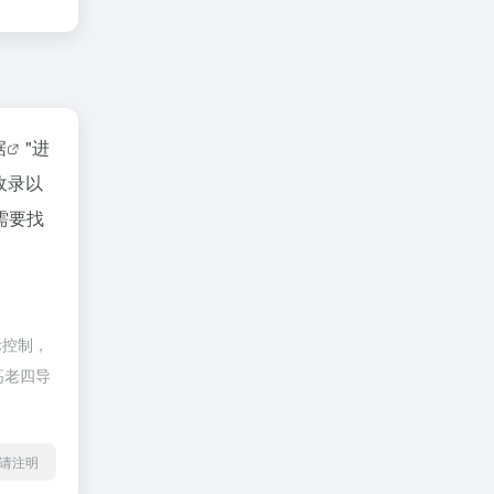
据
"进
收录以
需要找
际控制，
高老四导
l转载请注明