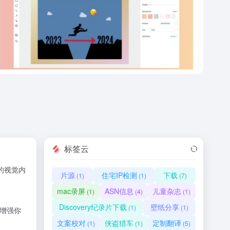
标签云
体的视觉内
片源
住宅IP检测
下载
(1)
(1)
(7)
mac录屏
ASN信息
儿童杂志
(1)
(4)
(1)
Discovery纪录片下载
壁纸分享
(1)
(1)
增强你
文案校对
侠盗猎车
定制翻译
(1)
(1)
(5)