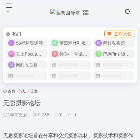
热门
立即入驻
58福利资源网
莆田潮牌鞋服
网红私密照
云上Focus接码平台
秒哒-一句话做应用
PVAPins 短信接码平台
网红吃瓜群
首页
•
论坛
•
正文
无忌摄影论坛
1年前更新
9,788
0
1
无忌摄影论坛旨在分享和交流摄影器材、摄影技术和摄影作