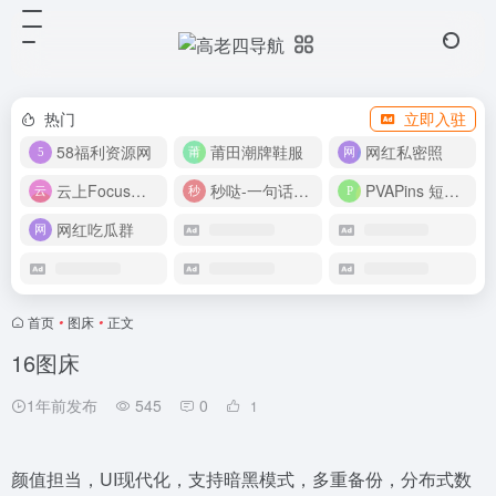
热门
立即入驻
58福利资源网
莆田潮牌鞋服
网红私密照
云上Focus接码平台
秒哒-一句话做应用
PVAPins 短信接码平台
网红吃瓜群
首页
•
图床
•
正文
16图床
1年前发布
545
0
1
颜值担当，UI现代化，支持暗黑模式，多重备份，分布式数