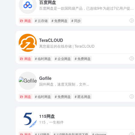
百度网盘
百度网盘是一款国民级产品，已连续9年为超过7亿用户提供稳定、安全的个人云存储服务，已实现电脑、手机、电视等多种终端场景的覆盖和互联，并支持多类型文件的备份、分享、查看和处理
网盘
# 云存储
# 免费网盘
# 同步
TeraCLOUD
离您最近的在线存储 | TeraCLOUD
网盘
# 临时网盘
# 企业网盘
# 免费网盘
Gofile
国外网盘，速度无限制，文件...
网盘
# 临时网盘
# 免费网盘
# 匿名网盘
115网盘
115，一生相伴
网盘
# 115网盘
# 115网盘电影资源下载
# chrome