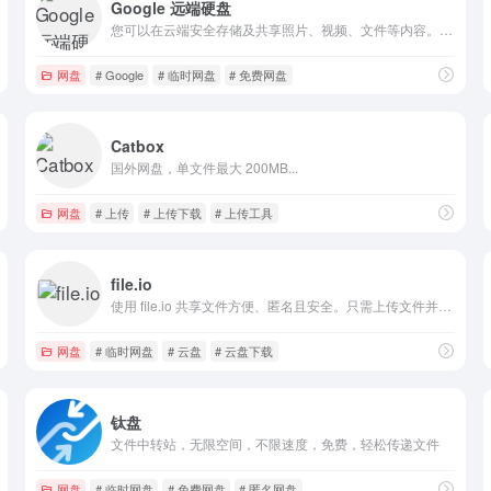
Google 远端硬盘
您可以在云端安全存储及共享照片、视频、文件等内容。我们还会向您的 Google 帐号提供 15 GB 的免费存储空间。
网盘
# Google
# 临时网盘
# 免费网盘
Catbox
国外网盘，单文件最大 200MB...
网盘
# 上传
# 上传下载
# 上传工具
file.io
使用 file.io 共享文件方便、匿名且安全。只需上传文件并通过电子邮件、SMS、Slack、Discord 等共享链接即可。易于使用的 REST API。
网盘
# 临时网盘
# 云盘
# 云盘下载
钛盘
文件中转站，无限空间，不限速度，免费，轻松传递文件
网盘
# 临时网盘
# 免费网盘
# 匿名网盘