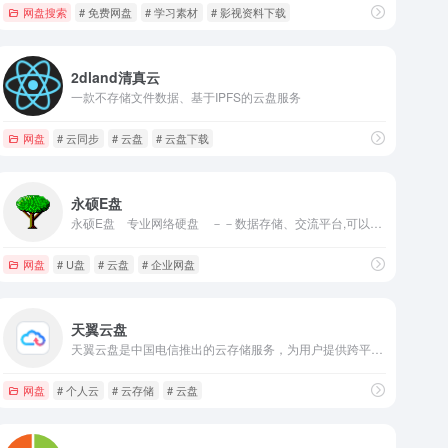
网盘搜索
# 免费网盘
# 学习素材
# 影视资料下载
2dland清真云
一款不存储文件数据、基于IPFS的云盘服务
网盘
# 云同步
# 云盘
# 云盘下载
永硕E盘
永硕E盘 专业网络硬盘 －－数据存储、交流平台,可以保存您的文件、网址、记事等。以便随时随地调用或与朋友、同事分享
网盘
# U盘
# 云盘
# 企业网盘
天翼云盘
天翼云盘是中国电信推出的云存储服务，为用户提供跨平台的文件存储、备份、同步及分享服务，是国内领先的免费网盘，安全、可靠、稳定、快速。天翼云盘为用户守护数据资产。
网盘
# 个人云
# 云存储
# 云盘