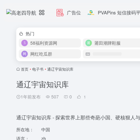
广告位
PVAPins 短信接码
热门
58福利资源网
莆田潮牌鞋服
网红吃瓜群
首页
•
电子书
•
通辽宇宙知识库
通辽宇宙知识库
1年前发布
507
0
1
通辽宇宙知识库 - 探索世界上那些奇葩小国、硬核狠人
所在地：
中国
语言：
zh