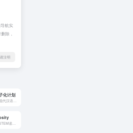
四导航实
行删除，
l转载请注明
子化计划
世界上最大的前现代汉语数字图书馆：一个向全世界读者和研究人员开放的前现代汉语文本数字图书馆。该网站试图利用数字媒介来探索与这些文本互动的新方式，而这是印刷文本所无法实现的。
osity
一本生动有趣的STEM读物，详细讲解了炼油厂的工作原理——还附带一个互动式炼油厂模拟游戏。非常适合充满好奇心的孩子、家长、老师和工程师。