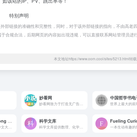
如该站的IP、PV、跳出率等！
特别声明
证外部链接的准确性和完整性，同时，对于该外部链接的指向，不由高老
内容，都属于合规合法，后期网页的内容如出现违规，可以直接联系网站管理员进
本文地址https://www.oom.cool/sites/5213.htm
妙看网
中国哲学书电
妙看网致力于打造无广告无弹窗的在线小说阅读网站，提供小说全文阅读，小说最新章节阅读，共同创造一个积极健康向上的绿色加载快且页面简洁小说阅读网站。
Open Books Hong Kong
科学文库
Fueling Curi
本先导计划由香港中文大学、香港城市大学和香港大学三家高等教育院校的图书馆与出版社联合发起，是香港首个开放取用（open access）图书计划。
科学文库提供数理、化学材料、生命、地球、资源环境、农林、医药、信息、工程、管理、历史考古、经济、教育传播、法哲社会、公共阅读等类型的学科书籍在线阅读。