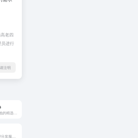
由高老四
理员进行
l转载请注明
s
探索来自世界各地的精选睡前故事，让孩子在温馨的故事中进入梦乡
arXiv 是一项免费分发服务，也是近 240 万人的开放访问档案 物理、数学、计算机科学、定量生物学、定量金融、统计学、电气工程和系统科学以及经济学领域的学术文章。 本网站上的材料未经 arXiv 同行评审。