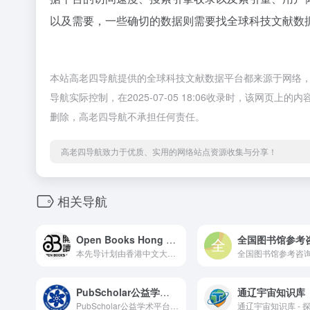
以及需要，一些确切的数据则需要找全球科技文献数据
本站高老四导航提供的全球科技文献数据平台都来源于网络
导航实际控制，在2025-07-05 18:06收录时，该网
删除，高老四导航不承担任何责任。
高老四导航致力于优质、实用的网络站点资源收集与分享！
相关导航
Open Books Hong Kong
本先导计划由香港中文大学、香港城市大学和香港大学三家高等教育院校的图书馆与出版社联合发起，是香港首个开放取用（open access）图书计划。
PubScholar公益学术平台
通辽宇宙知识库
PubScholar公益学术平台，中国科学院作为国家战略科技力量的主力军，履行学术资源保障「国家队」职责，为满足全国科技界和全社会科技创新的学术资源基础保障需求，建设的提供公益性学术资源的检索发现、内容获取和交流共享等服务的平台。