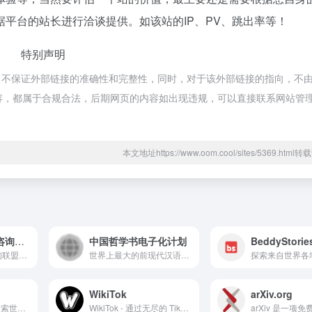
平台的站长进行洽谈提供。如该站的IP、PV、跳出率等！
特别声明
，不保证外部链接的准确性和完整性，同时，对于该外部链接的指向，不
页上的内容，都属于合规合法，后期网页的内容如出现违规，可以直接联系网站管
本文地址https://www.oom.cool/sites/5369.htm
全国图书馆参考咨询联盟
中国哲学书电子化计划
BeddyStorie
全国图书馆参考咨询联盟提供丰富的图书馆资源和服务，包括图书、期刊、报纸、学位论文、会议论文、专利、标准、音视频和科技报告。整合多个图书馆的资源，方便用户一站式查询和获取。
世界上最大的前现代汉语数字图书馆：一个向全世界读者和研究人员开放的前现代汉语文本数字图书馆。该网站试图利用数字媒介来探索与这些文本互动的新方式，而这是印刷文本所无法实现的。
WikiTok
arXiv.org
通辽宇宙知识库 - 探索世界上那些奇葩小国、硬核狠人与二次元谐音梗的互动知识平台
WikiTok - 通过无尽的 TikTok 式维基百科文章发现知识。每次滚动都能学到新知识。