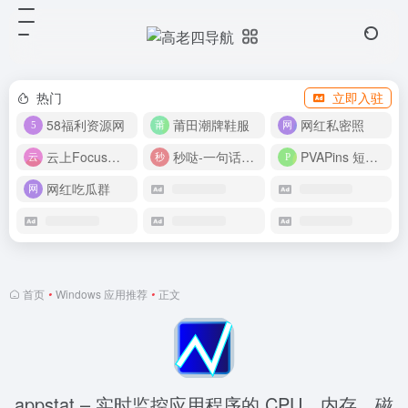
热门
立即入驻
58福利资源网
莆田潮牌鞋服
网红私密照
云上Focus接码平台
秒哒-一句话做应用
PVAPins 短信接码平台
网红吃瓜群
首页
•
Windows 应用推荐
•
正文
appstat – 实时监控应用程序的 CPU、内存、磁