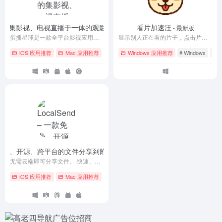
复生的集影视、电视直播于一体的观影平台 APP
看片加速汪
- danbo_1207
- 最新版
蛋播星球是一款全平台影视应用，提供海量高清电影、电视剧、综艺、动漫等资源，支持手机、平板、电脑多设备观看。智能推荐、多语言字幕、离线下载，打造极致观影体验。
显示别人正在看的片子，点击片名和对方一起看，从而相互加速。
iOS 应用推荐
Mac 应用推荐
# Android
Windows 应用推荐
# iOS
# macOS
# Windows
# 
– 一款免费、开源、跨平台的文件分享到附近的设备工具
- v1.17.0
无需云端即可分享文件。 快速、私密、离线。 面向所有人的开源跨平台文件共享。
iOS 应用推荐
Mac 应用推荐
# Android
# GitHub
# iOS