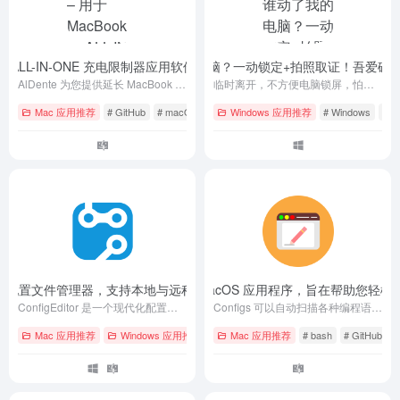
ook 的 ALL-IN-ONE 充电限制器应用软件（官方版 + 破解版）
【转载】谁动了我的电脑？一动锁定+拍照取证！吾爱破解
- v1.34.1
AlDente 为您提供延长 MacBook 电池寿命所需的工具。
临时离开，不方便电脑锁屏，怕他人偷看？操作笔记本、电脑等即锁屏+拍照留证
Mac 应用推荐
# GitHub
# macOS
# 免费
Windows 应用推荐
# Windows
# 
– 一个现代化配置文件管理器，支持本地与远程配置文件的统一管理
Configs – 一款基于 SwiftUI 的 macOS 应用程序，旨在帮助
- v1.3.1
ConfigEditor 是一个现代化配置文件管理器，支持本地与远程配置文件的统一管理、编辑、刷新和权限操作，界面美观，体验流畅。
Configs 可以自动扫描各种编程语言和工具的常见配置文件，提供一个方便的界面来查看和编辑它们，并允许您添加自己的自定义配置文件。
Mac 应用推荐
Windows 应用推荐
# bash
Mac 应用推荐
# GitHub
# bash
# macOS
# GitHub
#